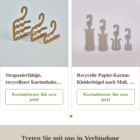
ch abbaubarer
ISO9001 FSC SGS
Strapazie
ügel aus Pappe,
Zertifizierte Unterwäsche-
recycelb
eundliche
Kleiderbügel aus Karton
für
ktieren Sie uns
Kontaktieren Sie uns
Konta
ügel aus Karton
mit 100 % Recyclingpapier
Papierso
jetzt
jetzt
chsene
für die
2,0 mm ~
Einzelhandelspräsentation
Treten Sie mit uns in Verbindung