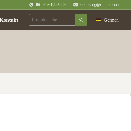
86-0769-83528892
don.tsang@runhee.com
Kontakt
German