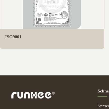
ISO9001
Schnel
Startsei