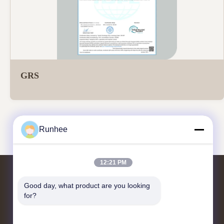
GRS
Runhee
12:21 PM
Good day, what product are you looking 
Treten Sie mit uns in Verbindung
for?
Block 3, Nr. 118, Dongxing West Road,