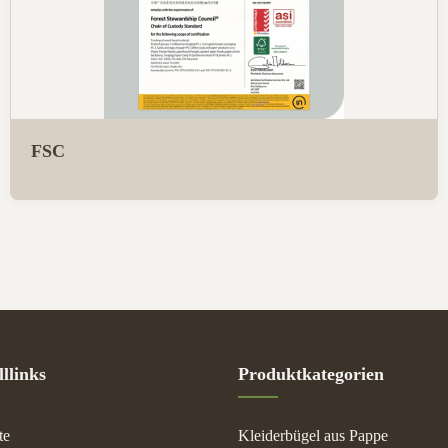
FSC
llinks
Produktkategorien
te
Kleiderbügel aus Pappe