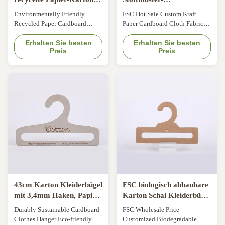
Schalaufhänger mit
Aufhängeetikett aus
Environmentally Friendly
FSC Hot Sale Custom Kraft
geprägtem Logo OEM
individuellem Kraftpapier,
Recycled Paper Cardboard
Paper Cardboard Cloth Fabric
FSC-zertifiziert, rutschfest
Biodegradable Hangers Scarf
Sample Header Hanger FSC hot
Display with Logo Printed
Erhalten Sie besten
sale custom kraft paper
Erhalten Sie besten
Preis
Preis
Product Specifications Material
cardboard cloth fabric sample
100% recycled cardboard paper,
header hanger for fabric sample
grey paper, DDS Feature
with hook. Product Type:
Recycled, non-pollution,
Hanger for fabric sample
durable, firm, Eco-friendly
Material: 100% recycled paper,
Color Any color is accepted
cardboard, paperboard, kraft,
Logo Embossed logo, debossed
card, starch glue ...
...
43cm Karton Kleiderbügel
FSC biologisch abbaubare
mit 3,4mm Haken, Papier
Karton Schal Kleiderbügel
Kleiderbügel für die
Papier Schals Kleiderbügel
Durably Sustainable Cardboard
FSC Wholesale Price
Präsentation
Multifunktion Großhandel
Clothes Hanger Eco-friendly
Customized Biodegradable