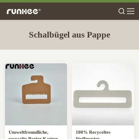
Schalbügel aus Pappe
Umweltfreundliche,
100% Recyceltes
recycelte Papier-Karton-
Stoffmuster-