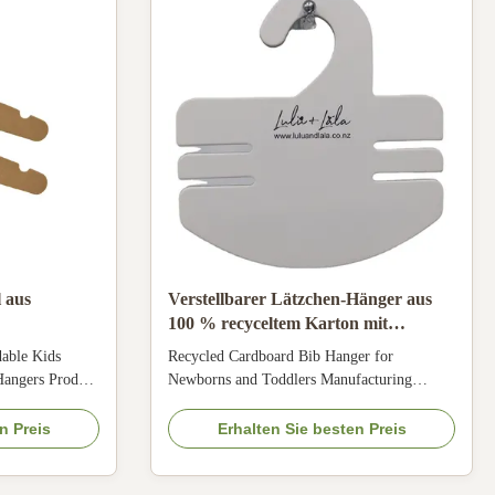
l aus
Verstellbarer Lätzchen-Hänger aus
100 % recyceltem Karton mit
 4 mm Dicke
individuellem Logo für Neugeborene
able Kids
Recycled Cardboard Bib Hanger for
und Kleinkinder
Hangers Product
Newborns and Toddlers Manufacturing
mized cardboard
Expertise Our factory specializes in
plays, made
producing 100% recycled high-density DDS
n Preis
Erhalten Sie besten Preis
s with FSC
cardboard with hardness comparable to MDF.
recycled
We offer custom solutions for various paper