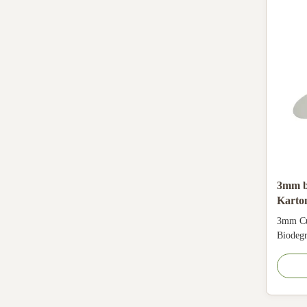
3mm b
Karton
bedru
3mm Cu
Haust
Biodegr
Hangers
environ
designe
from 10