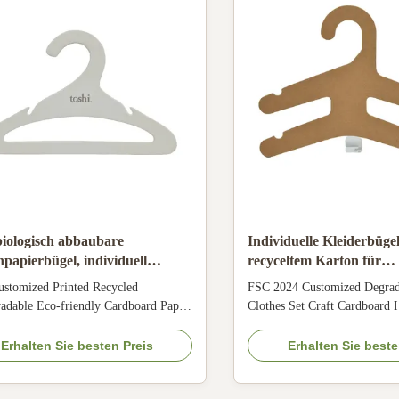
iologisch abbaubare
Individuelle Kleiderbüge
papierbügel, individuell
recyceltem Karton für
ckt für Baby- und
Kinderkleidung, 2 mm -
stomized Printed Recycled
FSC 2024 Customized Degrad
ierbekleidung
adable Eco-friendly Cardboard Paper
Clothes Set Craft Cardboard 
 Product Overview High-quality,
Overview Eco-friendly custo
mentally friendly cardboard hangers
hangers designed for shop dis
Erhalten Sie besten Preis
Erhalten Sie beste
d for baby and pet clothing, made
from 100% recycled material
0% recycled materials with
certification. Material 100% 