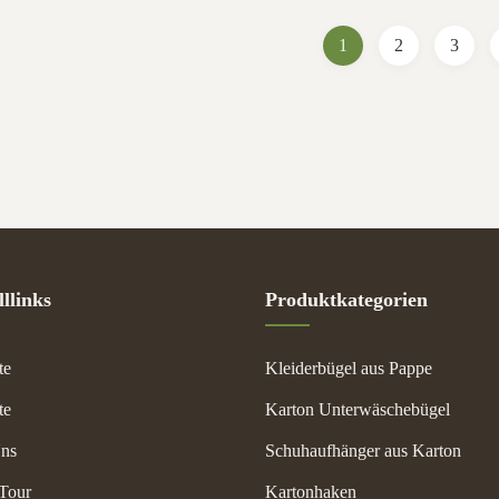
zable printing options. Product
Chipboard, fiberboard, cardb
ations Item ...
material Color ...
1
2
3
llinks
Produktkategorien
te
Kleiderbügel aus Pappe
te
Karton Unterwäschebügel
ns
Schuhaufhänger aus Karton
 Tour
Kartonhaken