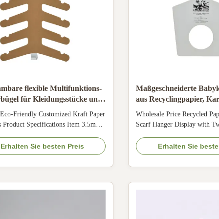
bare flexible Multifunktions-
Maßgeschneiderte Babyk
bügel für Kleidungsstücke und
aus Recyclingpapier, Kar
idungszubehör
Schalbügel, zweilagig, fü
Eco-Friendly Customized Kraft Paper
Wholesale Price Recycled Pa
 Product Specifications Item 3.5mm
Scarf Hanger Display with T
endly customized kraft paper hangers
Store Product Overview Eco-
l 100% recycled chipboard,
layer scarf hanger display m
Erhalten Sie besten Preis
Erhalten Sie beste
ard, cardboard, FSC sustainable paper
recycled materials, perfect for 
l Color White, black, natural, kraft
and garment displays. Product
pink, or any custom color Technology
Item Wholesale price recycle
cardboard ...