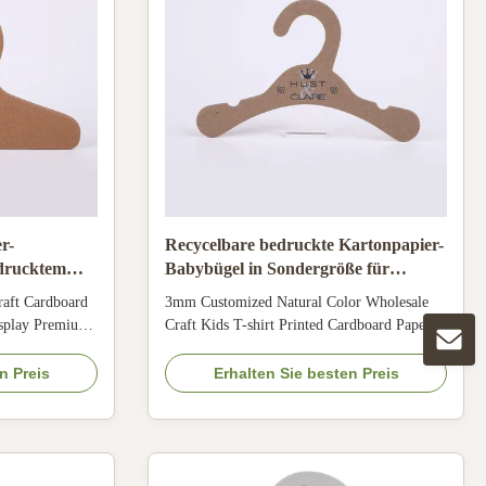
r-
Recycelbare bedruckte Kartonpapier-
edrucktem
Babybügel in Sondergröße für
r
Kinderkleidung T-Shirt
raft Cardboard
3mm Customized Natural Color Wholesale
isplay Premium
Craft Kids T-shirt Printed Cardboard Paper
Hangers Our
Hangers Product Specifications Items 3mm
ing 100%
Biodegradable Recyclable Children's Dress
n Preis
Erhalten Sie besten Preis
rdboard hangers
Shirt Coat Cardboard Hangers for Baby
We offer custom
Toddlers Infants Material 100% recycled
 display needs
Chipboard, Fiberboard, Cardboard, FSC
certified paper ...