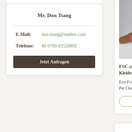
Mr. Don Tsang
E-Mail:
don.tsang@runhee.com
Telefone:
86 0769 83528892
Jetzt Anfragen
FSC-ze
Kleide
seide
Eco-Fri
Pet Clo
Type Bi
Materia
cardboa
Printin
accepts
Panties/