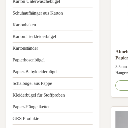
Karton Unterwäschebügel
Schuhaufhänger aus Karton
Kartonhaken
Karton-Tierkleiderbügel
Kartonständer
Abnehm
Papier
Papierhosenbügel
Bekle
3.5mm 
Papier-Babykleiderbügel
Hangers
eco-fri
Schalbügel aus Pappe
Materia
fiberbo
Kleiderbügel für Stoffproben
materia
brown, 
Papier-Hängetiketten
...
GRS Produkte