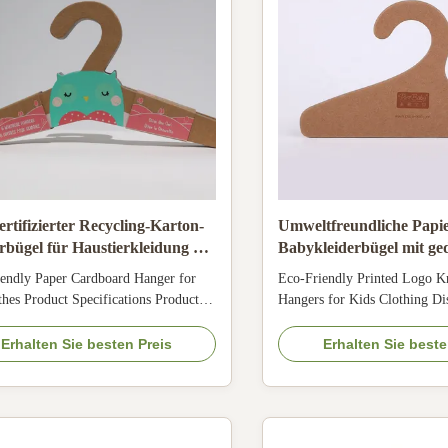
rtifizierter Recycling-Karton-
Umweltfreundliche Papie
rbügel für Haustierkleidung mit
Babykleiderbügel mit g
nbedrucktem Logo, Naturfarbe
Logo aus Kraftkarton fü
endly Paper Cardboard Hanger for
Eco-Friendly Printed Logo K
Kinderkleidung
thes Product Specifications Product
Hangers for Kids Clothing D
odegradable pant multi paper hanger
Quality Recycled Cardboard 
l Recycled nature paper, kraft,
factory specializes in produc
Erhalten Sie besten Preis
Erhalten Sie beste
rd paper, C2S Paper, Art Paper
recycled high-density DDS ca
g Offset, silk screen CMYK printing,
that are as durable as MDF. 
 any color printing Hanger Types
solutions for various clothing
skirt ...
with ...