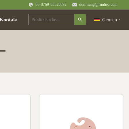
86-0769-83528892
don.tsang@runhee.com
Kontakt
German