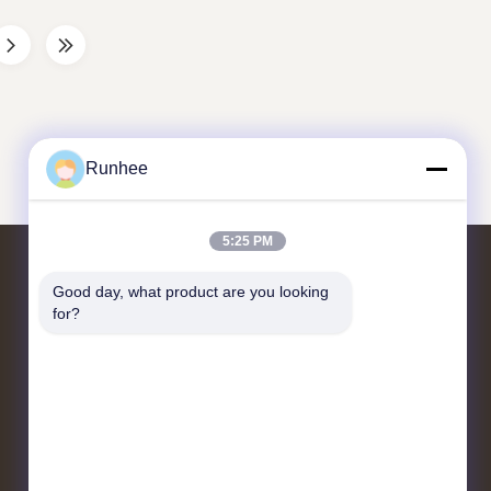
oard, FSC paper
hanger applications with thickness options
from 1.5mm to 4mm. ...
Runhee
5:25 PM
Good day, what product are you looking 
Treten Sie mit uns in Verbindung
for?
Block 3, Nr. 118, Dongxing West Road,
Dongkeng Town, Dongguan City
don.tsang@runhee.com
86-0769-83528892