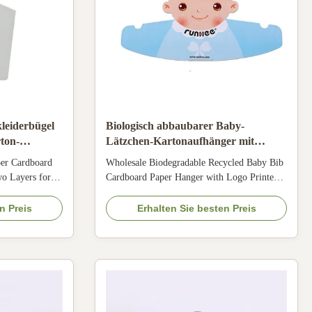
leiderbügel
Biologisch abbaubarer Baby-
ton-
Lätzchen-Kartonaufhänger mit
r Geschäfte
individuellem Logo-Druck, 2,0 mm -
per Cardboard
Wholesale Biodegradable Recycled Baby Bib
3,5 mm Dicke
wo Layers for
Cardboard Paper Hanger with Logo Printed
friendly two-
Our recycled cardboard paper hangers offer
ade from 100%
an eco-friendly alternative to traditional
n Preis
Erhalten Sie besten Preis
retail stores
plastic and metal hangers. These sustainable
 Specifications
hangers are currently trending in global
d paper
markets. Key Features 100% recyclable paper
...