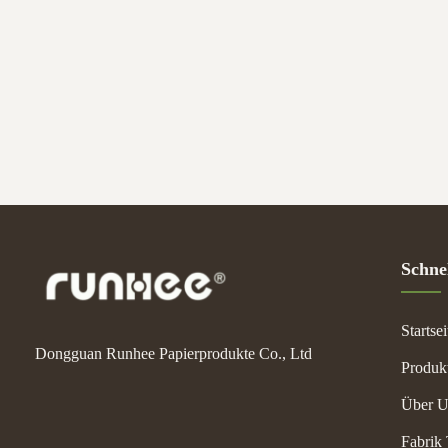
customi
Specific
Schnel
Startsei
Dongguan Runhee Papierprodukte Co., Ltd
Produk
Über U
Fabrik