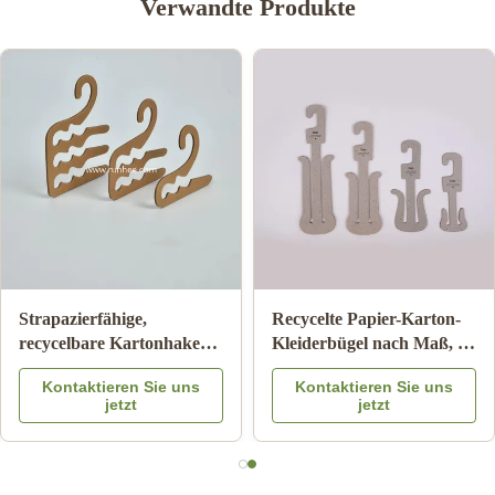
Verwandte Produkte
Biologisch abbaubarer
ISO9001 FSC SGS
Kleiderbügel aus Pappe,
Zertifizierte Unterwäsche-
umweltfreundliche
Kleiderbügel aus Karton
Kontaktieren Sie uns
Kontaktieren Sie uns
Kleiderbügel aus Karton
mit 100 % Recyclingpapier
jetzt
jetzt
für Erwachsene
für die
Einzelhandelspräsentation