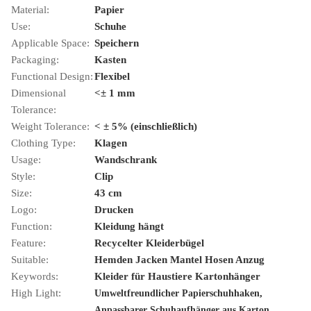
Material:
Papier
Use:
Schuhe
Applicable Space:
Speichern
Packaging:
Kasten
Functional Design:
Flexibel
Dimensional
<± 1 mm
Tolerance:
Weight Tolerance:
< ± 5% (einschließlich)
Clothing Type:
Klagen
Usage:
Wandschrank
Style:
Clip
Size:
43 cm
Logo:
Drucken
Function:
Kleidung hängt
Feature:
Recycelter Kleiderbügel
Suitable:
Hemden Jacken Mantel Hosen Anzug
Keywords:
Kleider für Haustiere Kartonhänger
High Light:
,
Umweltfreundlicher Papierschuhhaken
,
Anpassbarer Schuhaufhänger aus Karton