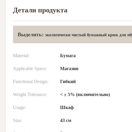
Детали продукта
Выделить:
экологически чистый бумажный крюк для об
Material:
Бумага
Applicable Space:
Магазин
Functional Design:
Гибкий
Weight Tolerance:
< ± 5% (включительно)
Usage:
Шкаф
Size:
43 см