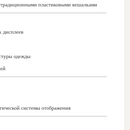
 с традиционными пластиковыми вешалками
х дисплеев
кстуры одежды
лей
огической системы отображения