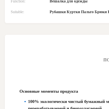
Function:
Вешалка для одежды
Suitable:
Рубашки Куртки Пальто Брюки 
П
Основные моменты продукта
100% экологически чистый бумажный ма
перерабатываемой и биоразлагаемой