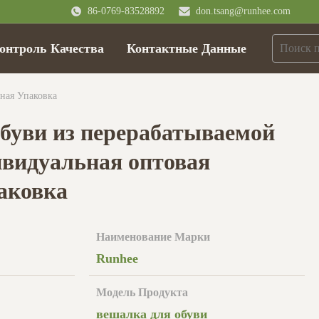
86-0769-83528892
don.tsang@runhee.com
онтроль Качества
Контактные Данные
ная Упаковка
буви из перерабатываемой
ивидуальная оптовая
аковка
Наименование Марки
Runhee
Модель Продукта
вешалка для обуви