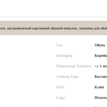
,
,
уви
настраиваемый картонный обувной вешалок
витрины для обу
Use:
Обувь
Packaging:
Короб
Dimensional Tolerance:
<± 1 м
Clothing Type:
Костю
Style:
Клип
Logo:
Печать