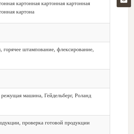
тонная картонная картонная картонная
тонная картона
, горячее штампование, флексирование,
 режущая машина, Гейдельберг, Роланд
родукции, проверка готовой продукции