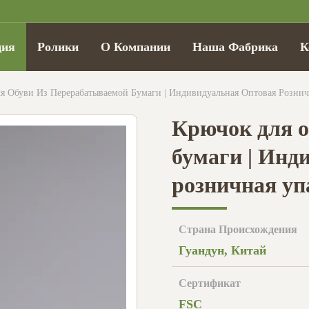
ция
Ролики
О Компании
Наша Фабрика
К
я Обуви Из Перерабатываемой Бумаги | Индивидуальная Оптовая Рознич
Крючок для о
бумаги | Инд
розничная уп
Страна Происхождения
Гуандун, Китай
Сертификат
FSC