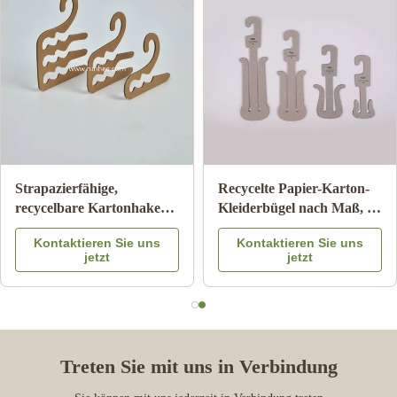
Strapazierfähige,
Recycelte Papier-Karton-
recycelbare Kartonhaken
Kleiderbügel nach Maß, 10
für
cm breit, für Hausschuhe
Kontaktieren Sie uns
Kontaktieren Sie uns
Papiersockenaufhänger,
und Schuhe
jetzt
jetzt
2,0 mm ~ 3,5 mm Dicke
Treten Sie mit uns in Verbindung