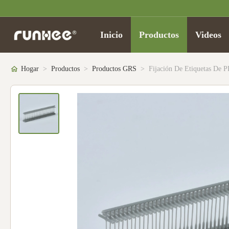
Inicio
Productos
Videos
Hogar
>
Productos
>
Productos GRS
>
Fijación De Etiquetas De P