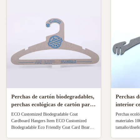
Perchas de cartón biodegradables,
Perchas d
perchas ecológicas de cartón para
interior 
adultos
SGS con p
ECO Customized Biodegradable Coat
Perchas ecoló
para exhib
Cardboard Hangers Item ECO Customized
materiales 10
Biodegradable Eco Friendly Coat Card Board
tamaño/diseño
Hangers Material 100% recycled Chipboard,
duradera, dive