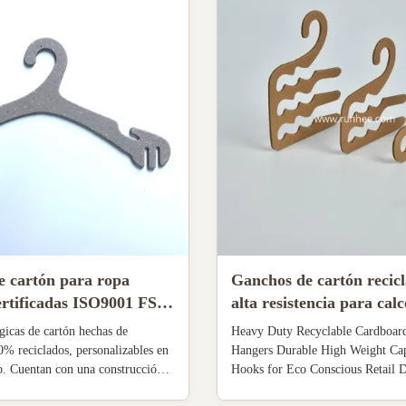
e cartón para ropa
Ganchos de cartón recicl
certificadas ISO9001 FSC
alta resistencia para calc
apel 100% reciclado
papel, grosor de 2,0 mm
gicas de cartón hechas de
Heavy Duty Recyclable Cardboar
ición en tiendas
0% reciclados, personalizables en
Hangers Durable High Weight Cap
. Cuentan con una construcción
Hooks for Eco Conscious Retail D
rsos tratamientos de superficie y
Product Specifications Material 