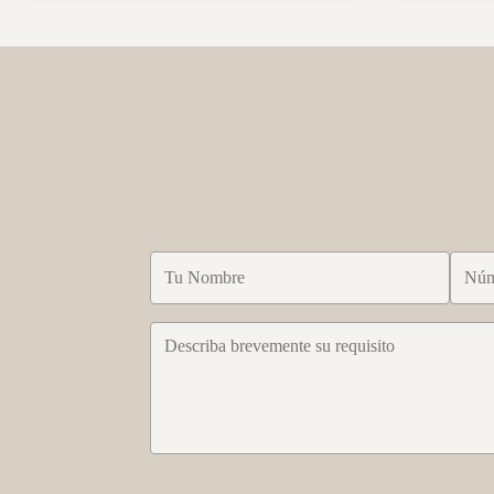
fiberboard, cardboard, FSC paper material
admiten pedid
Color White, black, nature, kraft brown etc.
Certificadas
(custom colors available) Technology Glossy
competitivos.
lamination, ...