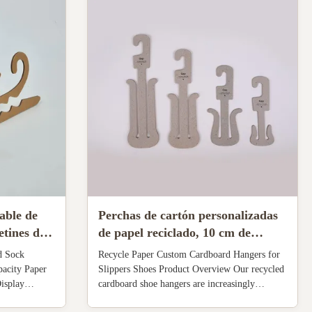
able de
Perchas de cartón personalizadas
etines de
de papel reciclado, 10 cm de
 a 3,5 mm
ancho, para zapatillas y zapatos
d Sock
Recycle Paper Custom Cardboard Hangers for
acity Paper
Slippers Shoes Product Overview Our recycled
isplay
cardboard shoe hangers are increasingly
100% recycled
popular in retail stores, hospitals, and shoe