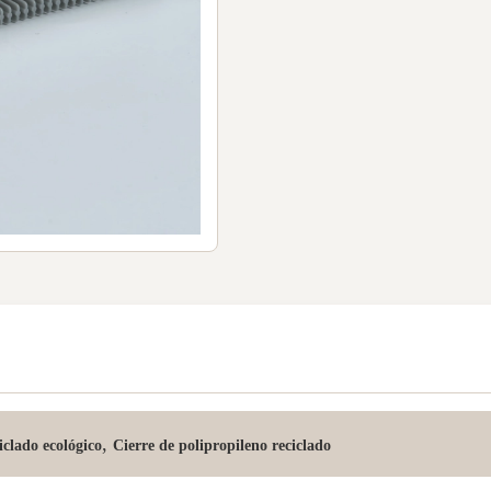
,
iclado ecológico
Cierre de polipropileno reciclado