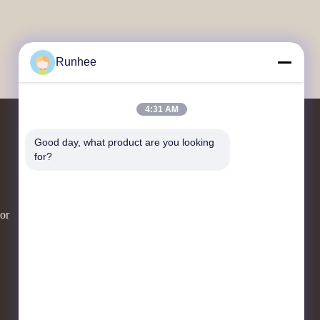
Runhee
4:31 AM
Good day, what product are you looking 
Éntrenos en contacto con
for?
Bloque 3, No. 118, Carretera Oeste de
Dongxing, Ciudad de Dongkeng, Ciudad
ior
de Dongguan
don.tsang@runhee.com
86-0769-83528892