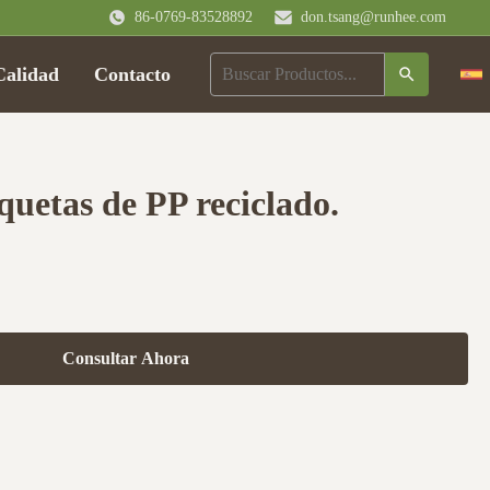
86-0769-83528892
don.tsang@runhee.com
Calidad
Contacto
iquetas de PP reciclado.
Consultar Ahora