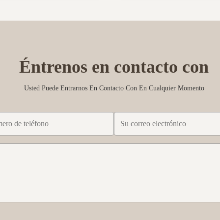
os de prueba pequeños.
Chipboard, fiberboard, cardboard
 ISO9001/FSC/SGS con precios
material Color White, black, natur
brown etc any colors size Technol
Éntrenos en contacto con
Usted Puede Entrarnos En Contacto Con En Cualquier Momento