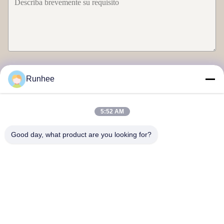
Envíe
Runhee
5:52 AM
Good day, what product are you looking for?
Productos de papel Co., Ltd de Dongguan Runhee
Éntrenos en contacto con
DIRECCIÓN: Bloque 3, No. 118, Carretera Oeste de Dongxing,
Ciudad de Dongkeng, Ciudad de Dongguan