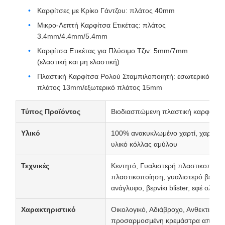
Καρφίτσες με Κρίκο Γάντζου: πλάτος 40mm
Μικρο-Λεπτή Καρφίτσα Ετικέτας: πλάτος
3.4mm/4.4mm/5.4mm
Καρφίτσα Ετικέτας για Πλύσιμο Τζιν: 5mm/7mm
(ελαστική και μη ελαστική)
Πλαστική Καρφίτσα Ρολού Σταμπιλοποιητή: εσωτερικό
πλάτος 13mm/εξωτερικό πλάτος 15mm
Τύπος Προϊόντος
Βιοδιασπώμενη πλαστική καρφίτσα
Υλικό
100% ανακυκλωμένο χαρτί, χαρτόνι, 
υλικό κόλλας αμύλου
Τεχνικές
Κεντητό, Γυαλιστερή πλαστικοποίη
πλαστικοποίηση, γυαλιστερό βερνίκ
ανάγλυφο, βερνίκι blister, εφέ ολογ
Χαρακτηριστικό
Οικολογικό, Αδιάβροχο, Ανθεκτικό, Α
προσαρμοσμένη κρεμάστρα από χαρ