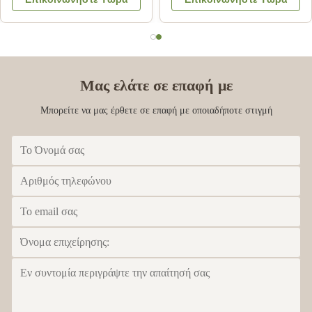
περιβάλλον, κρεμάστρες
SGS, με 100%
από χαρτόνι για ενήλικες
ανακυκλωμένο χαρτί για
προβολή λιανικής
Μας ελάτε σε επαφή με
Μπορείτε να μας έρθετε σε επαφή με οποιαδήποτε στιγμή