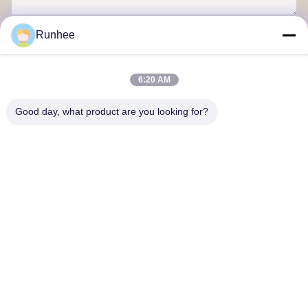
Runhee
Στείλετε
6:20 AM
Good day, what product are you looking for?
Dongguan Runhee paper products Co., Ltd
Μας ελάτε σε επαφή με
Διεύθυνση: Μπλοκ 3, Νο.118, Dongxing West Road, Dongkeng
Town, Dongguan City
don.tsang@runhee.com
τηλ: 86-0769-83528892