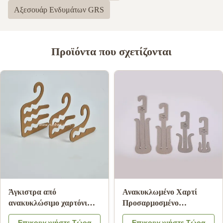
Αξεσουάρ Ενδυμάτων GRS
Προϊόντα που σχετίζονται
Βιοδιασπώμενη
Κρεμάστρες εσωρούχων
κρεμάστρα ρούχων από
από χαρτόνι με
χαρτόνι, φιλική προς το
πιστοποίηση ISO9001 FSC
Επικοινωνήστε Τώρα
Επικοινωνήστε Τώρα