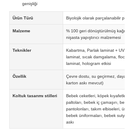
genişliği
Ürün Türü
Biyolojik olarak parçalanabilir plasti
Malzeme
% 100 geri dönüştürülmüş kağıt, kart
nişasta yapıştırıcı malzemesi
Teknikler
Kabartma, Parlak laminat + UV kapl
laminat, sıcak damgalama, flocking
laminat, hologram etkisi
Özellik
Çevre dostu, su geçirmez, dayanıklı,
karton askı mevcut)
Koltuk tasarımı stilleri
Bebek ceketleri, köpek kıyafetleri, b
paltoları, bebek iç çamaşırı, bebek 
pantolonları, takım elbiseleri, üstlükl
bebek üniformaları, bebek sutyenleri,
askı