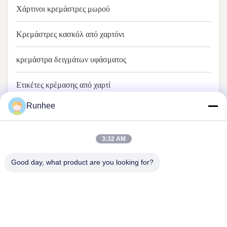
Χάρτινοι κρεμάστρες μωρού
Κρεμάστρες κασκόλ από χαρτόνι
κρεμάστρα δειγμάτων υφάσματος
Ετικέτες κρέμασης από χαρτί
Runhee
Προϊόντα GRS
3:32 AM
Good day, what product are you looking for?
Η Dongguan Runhee Paper Products Co., Ltd.
Μας ελάτε σε επαφή με