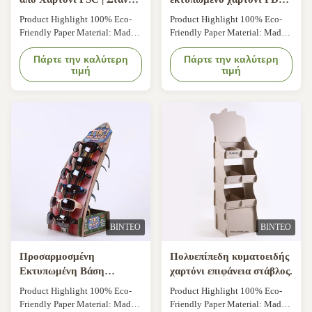
για Πλεκτά Καπέλα
Display Box.
Product Highlight 100% Eco-
Product Highlight 100% Eco-
Friendly Paper Material: Made
Friendly Paper Material: Made
from FSC-certified recycled
from FSC-certified recycled
pulp, fully recyclable and
Πάρτε την καλύτερη
pulp, fully recyclable and
Πάρτε την καλύτερη
τιμή
τιμή
biodegradable Multi-Scenario
biodegradable Multi-Scenario
Use: Ideal for clothing stores,
Use: Ideal for clothing stores,
brand boutiques, dry cleaners,
brand boutiques, dry cleaners,
mall displays, and warehouse
mall displays, and warehouse
organization Customizable
organization Customizable
Printing: Supports logo, size
Printing: Supports logo, size
labels, eco...
labels, eco...
ΒΊΝΤΕΟ
ΒΊΝΤΕΟ
Προσαρμοσμένη
Πολυεπίπεδη κυματοειδής
Εκτυπωμένη Βάση
χαρτόνι επιφάνεια στάβλος.
Επίδειξης Γυαλιών Ηλίου
Product Highlight 100% Eco-
Product Highlight 100% Eco-
από Χαρτόνι | Ράφι
Friendly Paper Material: Made
Friendly Paper Material: Made