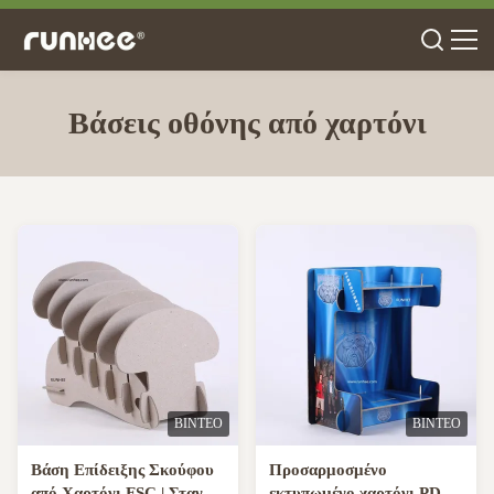
Βάσεις οθόνης από χαρτόνι
ΒΊΝΤΕΟ
ΒΊΝΤΕΟ
Βάση Επίδειξης Σκούφου
Προσαρμοσμένο
από Χαρτόνι FSC | Σταντ
εκτυπωμένο χαρτόνι PDQ