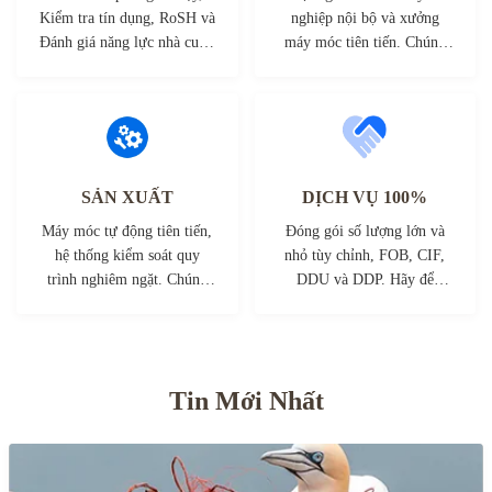
Kiểm tra tín dụng, RoSH và
nghiệp nội bộ và xưởng
Đánh giá năng lực nhà cung
máy móc tiên tiến. Chúng
cấp. Công ty có hệ thống
tôi có thể hợp tác để phát
kiểm soát chất lượng
triển các sản phẩm bạn cần.
nghiêm ngặt và phòng thí
nghiệm thử nghiệm chuyên
nghiệp.
SẢN XUẤT
DỊCH VỤ 100%
Máy móc tự động tiên tiến,
Đóng gói số lượng lớn và
hệ thống kiểm soát quy
nhỏ tùy chỉnh, FOB, CIF,
trình nghiêm ngặt. Chúng
DDU và DDP. Hãy để
tôi có thể sản xuất tất cả các
chúng tôi giúp bạn tìm giải
đầu nối điện vượt quá yêu
pháp tốt nhất cho mọi vấn
cầu của bạn.
đề của bạn.
Tin Mới Nhất