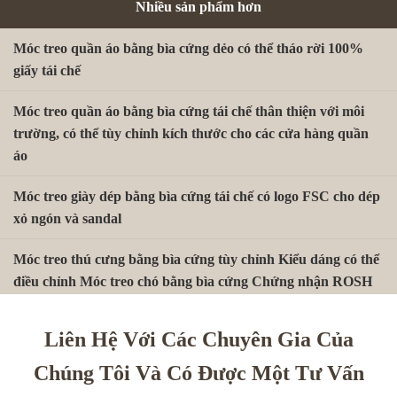
Nhiều sản phẩm hơn
Móc treo quần áo bằng bìa cứng dẻo có thể tháo rời 100%
giấy tái chế
Móc treo quần áo bằng bìa cứng tái chế thân thiện với môi
trường, có thể tùy chỉnh kích thước cho các cửa hàng quần
áo
Móc treo giày dép bằng bìa cứng tái chế có logo FSC cho dép
xỏ ngón và sandal
Móc treo thú cưng bằng bìa cứng tùy chỉnh Kiểu dáng có thể
điều chỉnh Móc treo chó bằng bìa cứng Chứng nhận ROSH
Móc treo tất giấy Kraft không nhựa | Móc trưng bày bán lẻ
Liên Hệ Với Các Chuyên Gia Của
tùy chỉnh FSC
Chúng Tôi Và Có Được Một Tư Vấn
Móc J bằng giấy bìa bền vững, phân hủy sinh học, tái chế để