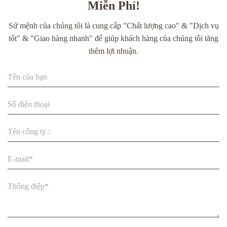
Miễn Phí!
trưng bày tất, mũ, găng tay
Sứ mệnh của chúng tôi là cung cấp "Chất lượng cao" & "Dịch vụ
Móc treo quần áo kiểu kẹp tùy chỉnh với Báo cáo ROSH để
tốt" & "Giao hàng nhanh" để giúp khách hàng của chúng tôi tăng
trưng bày quần áo thân thiện với môi trường
thêm lợi nhuận.
Móc treo quần áo em bé bằng giấy thân thiện với môi trường
in logo, móc treo quần áo trẻ em bằng bìa kraft