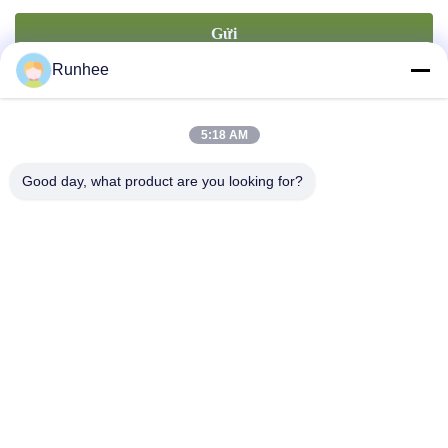
Gửi
Runhee
5:18 AM
Good day, what product are you looking for?
Công ty TNHH sản phẩm giấy Đông Quan Runhee
Liên hệ với chúng tôi
Địa chỉ: Khối 3, Số 118, Đường phía Tây Đông Hưng, Thị trấn
Đông Keng, Thành phố Đông Quản
don.tsang@runhee.com
điện thoại: 86-0769-83528892