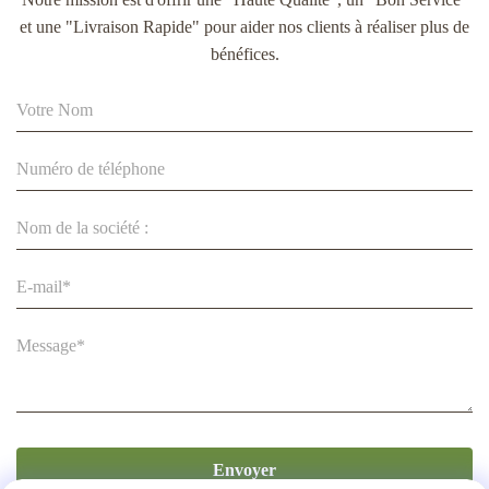
ROSH pour l'affichage de vêtements respectueux de
et une "Livraison Rapide" pour aider nos clients à réaliser plus de
l'environnement
bénéfices.
Cintres pour bébés en papier écologiques avec logo imprimé,
cintres en carton kraft pour vêtements d'enfants
Envoyer