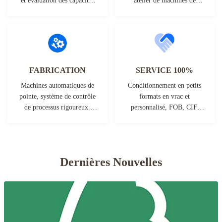
et évaluation des capacités
atelier de machines de
du fournisseur. L'entreprise
pointe. Nous pouvons
dispose d'un système de
coopérer pour développer
contrôle qualité strict et
les produits dont vous avez
d'un laboratoire d'essai
besoin.
professionnel.
FABRICATION
SERVICE 100%
Machines automatiques de
Conditionnement en petits
pointe, système de contrôle
formats en vrac et
de processus rigoureux.
personnalisé, FOB, CIF,
Nous pouvons fabriquer
DDU et DDP. Laissez-nous
tous les terminaux
vous aider à trouver la
électriques au-delà de vos
meilleure solution pour
exigences.
toutes vos préoccupations.
Dernières Nouvelles