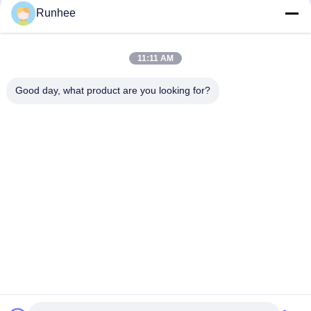
Runhee
11:11 AM
Good day, what product are you looking for?
Dongguan Runhee papier produits Co.,Ltd
Contactez-nous
Adresse: Bloc 3, n°118, Route de l'Ouest de Dongxing, Ville de
Dongkeng, Ville de Dongguan
don.tsang@runhee.com
Télégramme: 86-0769-83528892
Copyright © 2025-2026 Dongguan Runhee paper products Co.,Ltd. All Rights