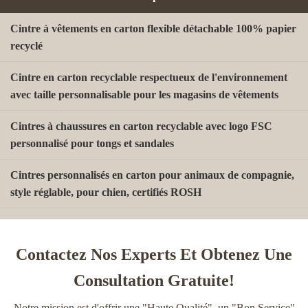
Cintre à vêtements en carton flexible détachable 100% papier
recyclé
Cintre en carton recyclable respectueux de l'environnement
avec taille personnalisable pour les magasins de vêtements
Cintres à chaussures en carton recyclable avec logo FSC
personnalisé pour tongs et sandales
Cintres personnalisés en carton pour animaux de compagnie,
style réglable, pour chien, certifiés ROSH
Une poignée de chaussettes en papier kraft sans plastique
Contactez Nos Experts Et Obtenez Une
Crochets en J en carton durable et biodégradable, recyclés
pour l'exposition de chaussettes, chapeaux et gants
Consultation Gratuite!
Cintre à papier de style clip personnalisable avec rapport
Notre mission est d'offrir une "Haute Qualité", un "Bon Service"