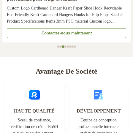
Custom Logo Cardboard Hanger Kraft Paper Shoe Hook Recyclable
Eco-Friendly Kraft Cardboard Hangers Hooks for Flip Flops Sandals
Product Specifications Items 3mm FSC material Custom logo
cardboard hanger kraft paper shoe hook Material 100% recycled
Contactez-nous maintenant
Chipboard, fiberboard, cardboard, FSC paper material ...
Avantage De Société
HAUTE QUALITÉ
DÉVELOPPEMENT
Sceau de confiance,
Équipe de conception
vérification de crédit, RoSH
professionnelle interne et