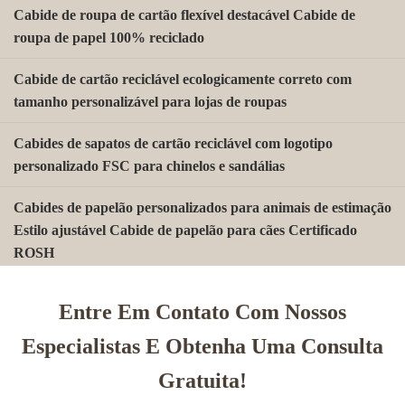
Cabide de roupa de cartão flexível destacável Cabide de
roupa de papel 100% reciclado
Cabide de cartão reciclável ecologicamente correto com
tamanho personalizável para lojas de roupas
Cabides de sapatos de cartão reciclável com logotipo
personalizado FSC para chinelos e sandálias
Cabides de papelão personalizados para animais de estimação
Estilo ajustável Cabide de papelão para cães Certificado
ROSH
Gancho de Papel Kraft Sem Plástico para Meias | Gancho de
Entre Em Contato Com Nossos
Exibição Personalizado para Varejo FSC
Especialistas E Obtenha Uma Consulta
Ganchos em J de Papelão Sustentável Biodegradável
Gratuita!
Reciclados para Exposição de Meias, Chapéus e Luvas