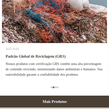
10-02
2025-
rão Global de Reciclagem (GRS)
Con
os produtos com certificação GRS contêm uma alta porcentagem
Os p
onteúdo reciclado, minimizando danos ambientais e humanos. Sua
nos a
eabilidade garante a confiabilidade dos produtos.
plást
Esta
suste
Mais Produtos