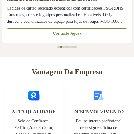
des de cartão reciclado ecológicos com certificações FSC/ROHS.
Cust
nhos, cores e logotipos personalizados disponíveis. Design
Eco-
vel e economizador de espaço para lojas de roupa. MOQ 1000
Prod
des, entrega rápida em 10-15 dias. Ideal para soluções de retalho
card
Contacte Agora
ntáveis.
Chipb
Vantagem Da Empresa
ALTA QUALIDADE
DESENVOLVIMENTO
Selo de Confiança,
Equipe interna profissional
Verificação de Crédito,
de design e oficina de