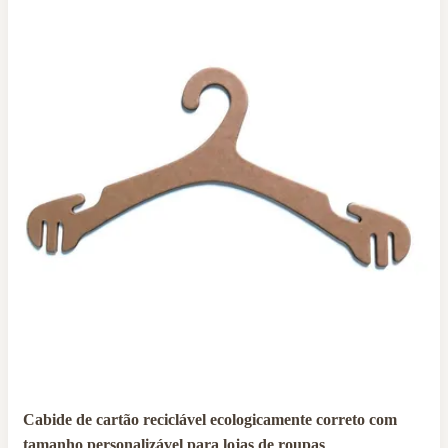
de de cartão reciclável ecologicamente correto com
Cabi
nho personalizável para lojas de roupas
pers