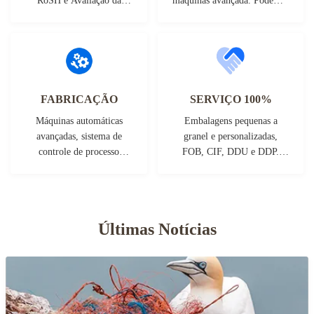
RoSH e Avaliação da
máquinas avançada. Podemos
Capacidade do Fornecedor.
cooperar para desenvolver os
A empresa possui um
produtos que você precisa.
sistema de controle de
qualidade rigoroso e um
laboratório de testes
profissional.
FABRICAÇÃO
SERVIÇO 100%
Máquinas automáticas
Embalagens pequenas a
avançadas, sistema de
granel e personalizadas,
controle de processo
FOB, CIF, DDU e DDP.
rigoroso. Podemos fabricar
Deixe-nos ajudá-lo a
todos os terminais elétricos
encontrar a melhor solução
além da sua demanda.
para todas as suas
preocupações.
Últimas Notícias