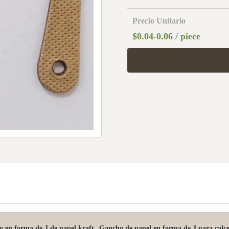
Precio Unitario
$0.04-0.06 / piece
,
 en forma de J de papel kraft
Gancho de papel en forma de J para calce