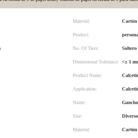
Material:
Cartón
Product:
persona
m
No. Of Tiers:
Soltero
Dimensional Tolerance:
<± 1 m
Product Name:
Calceti
Application:
Calceti
Name:
Ganchos
Size:
Diverso
Material:
Cartón 