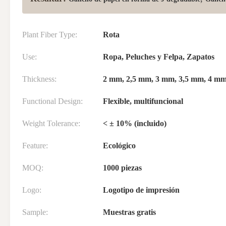
Plant Fiber Type:
Rota
Use:
Ropa, Peluches y Felpa, Zapatos
Thickness:
2 mm, 2,5 mm, 3 mm, 3,5 mm, 4 m
Functional Design:
Flexible, multifuncional
Weight Tolerance:
< ± 10% (incluido)
Feature:
Ecológico
MOQ:
1000 piezas
Logo:
Logotipo de impresión
Sample:
Muestras gratis