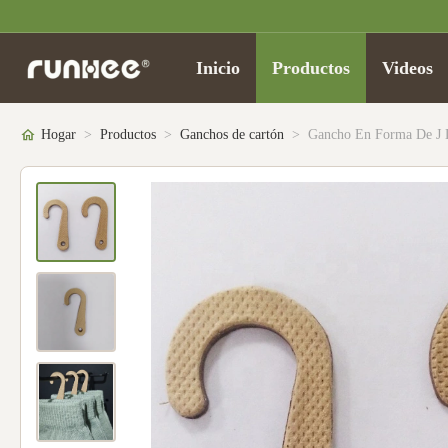
Inicio
Productos
Videos
Hogar
>
Productos
>
Ganchos de cartón
>
Gancho En Forma De J D