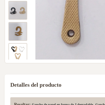
Detalles del producto
Resaltar:
,
Gancho de papel en forma de J degradable
Gancho