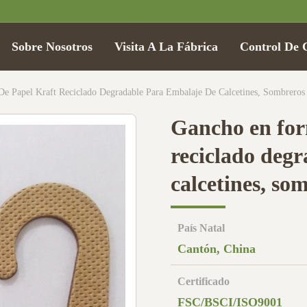
Sobre Nosotros
Visita A La Fábrica
Control De 
e Papel Kraft Reciclado Degradable Para Embalaje De Calcetines, Sombreros
Gancho en for
reciclado deg
calcetines, so
País Natal
Cantón, China
Certificado
FSC/BSCI/ISO9001