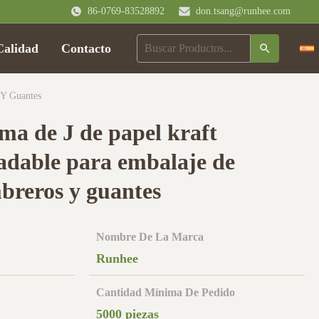
86-0769-83528892
don.tsang@runhee.com
Calidad
Contacto
 Y Guantes
ma de J de papel kraft
radable para embalaje de
mbreros y guantes
Nombre De La Marca
Runhee
Cantidad Mínima De Pedido
5000 piezas