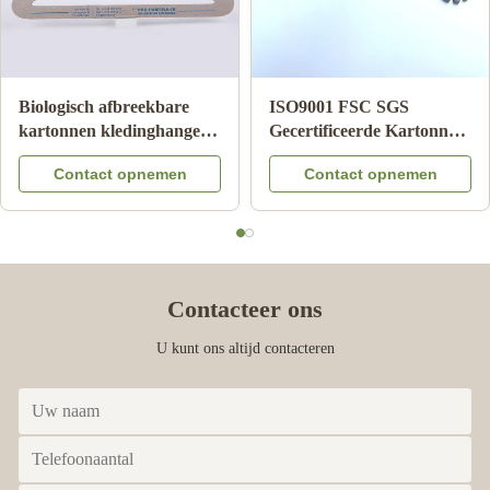
Biologisch afbreekbare
ISO9001 FSC SGS
kartonnen kledinghanger
Gecertificeerde Kartonnen
milieuvriendelijke
Ondergoedhangers met
Contact opnemen
Contact opnemen
kartonnen hangers voor
100% Gerecycled Papier
volwassenen
voor Winkelpresentatie
Contacteer ons
U kunt ons altijd contacteren