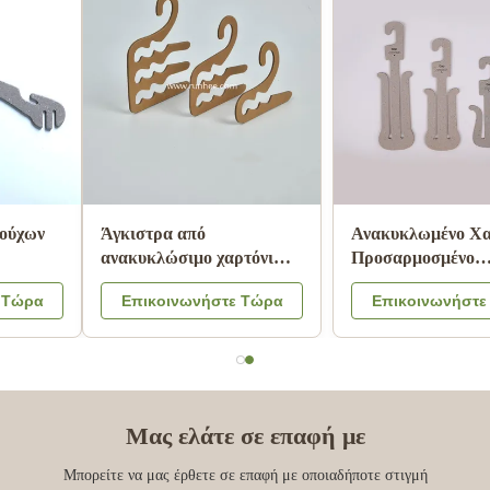
Βιοδιασπώμενη
Κρεμάστρες εσωρούχων
κρεμάστρα ρούχων από
από χαρτόνι με
χαρτόνι, φιλική προς το
πιστοποίηση ISO9001 FSC
Επικοινωνήστε Τώρα
Επικοινωνήστε Τώρα
περιβάλλον, κρεμάστρες
SGS, με 100%
από χαρτόνι για ενήλικες
ανακυκλωμένο χαρτί για
προβολή λιανικής
Μας ελάτε σε επαφή με
Μπορείτε να μας έρθετε σε επαφή με οποιαδήποτε στιγμή