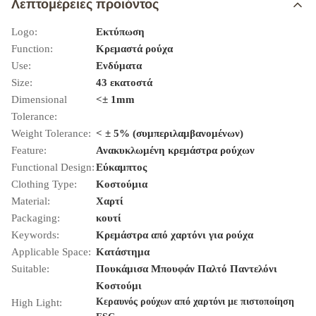
Λεπτομέρειες προιόντος
Logo:
Εκτύπωση
Function:
Κρεμαστά ρούχα
Use:
Ενδύματα
Size:
43 εκατοστά
Dimensional
<± 1mm
Tolerance:
Weight Tolerance:
< ± 5% (συμπεριλαμβανομένων)
Feature:
Ανακυκλωμένη κρεμάστρα ρούχων
Functional Design:
Εύκαμπτος
Clothing Type:
Κοστούμια
Material:
Χαρτί
Packaging:
κουτί
Keywords:
Κρεμάστρα από χαρτόνι για ρούχα
Applicable Space:
Κατάστημα
Suitable:
Πουκάμισα Μπουφάν Παλτό Παντελόνι
Κοστούμι
Κεραυνός ρούχων από χαρτόνι με πιστοποίηση
High Light: