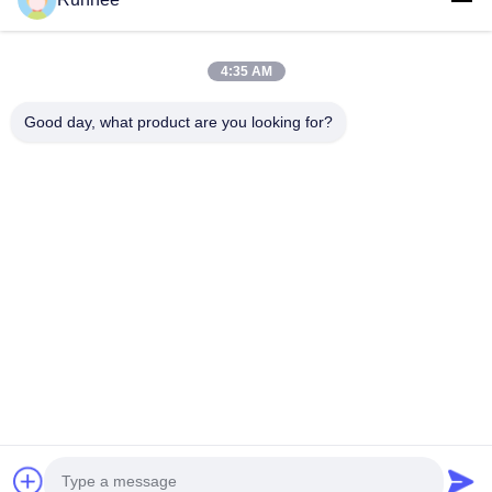
4:35 AM
Good day, what product are you looking for?
Η Dongguan Runhee Paper Products Co., Ltd.
Μας ελάτε σε επαφή με
Διεύθυνση: Μπλοκ 3, Νο.118, Dongxing West Road, Dongkeng
Town, Dongguan City
don.tsang@runhee.com
τηλ: 86-0769-83528892
Copyright © 2025-2026 Dongguan Runhee paper products Co.,Ltd. All Rights
Reserved.