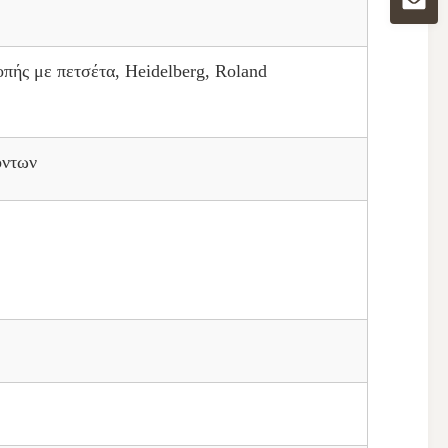
πής με πετσέτα, Heidelberg, Roland
όντων