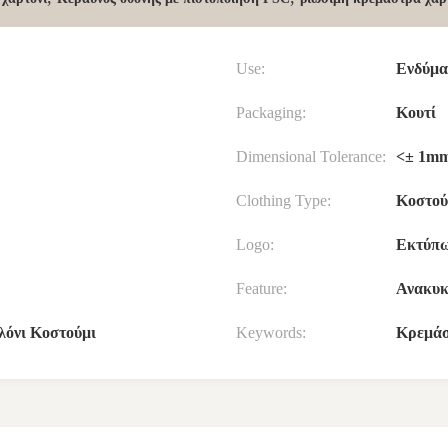
Use:
Ενδύμα
Packaging:
Κουτί
Dimensional Tolerance:
<± 1m
Clothing Type:
Κοστού
Logo:
Εκτύπ
Feature:
Ανακυκ
όνι Κοστούμι
Keywords:
Κρεμάσ