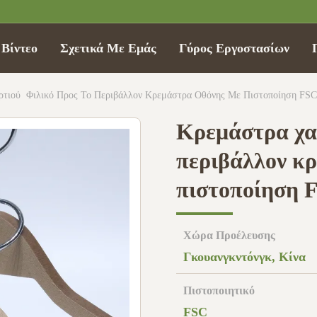
Βίντεο
Σχετικά Με Εμάς
Γύρος Εργοστασίων
τιού ️ Φιλικό Προς Το Περιβάλλον Κρεμάστρα Οθόνης Με Πιστοποίηση FSC
Κρεμάστρα χαρ
περιβάλλον κρ
πιστοποίηση 
Χώρα Προέλευσης
Γκουανγκντόνγκ, Κίνα
Πιστοποιητικό
FSC