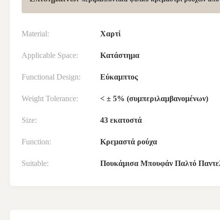
Material:
Χαρτί
Applicable Space:
Κατάστημα
Functional Design:
Εύκαμπτος
Weight Tolerance:
< ± 5% (συμπεριλαμβανομένων)
Size:
43 εκατοστά
Function:
Κρεμαστά ρούχα
Suitable:
Πουκάμισα Μπουφάν Παλτό Παντελ