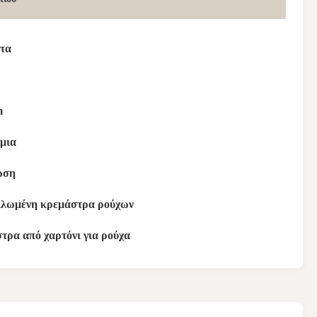
τα
m
μια
ωση
λωμένη κρεμάστρα ρούχων
τρα από χαρτόνι για ρούχα