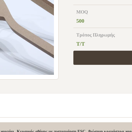
MOQ
500
Τρόπος Πληρωμής
T/T
,
,
 χαρτόνι
Κεραυνός οθόνης με πιστοποίηση FSC
βιώσιμη κρεμάστρα χαρ