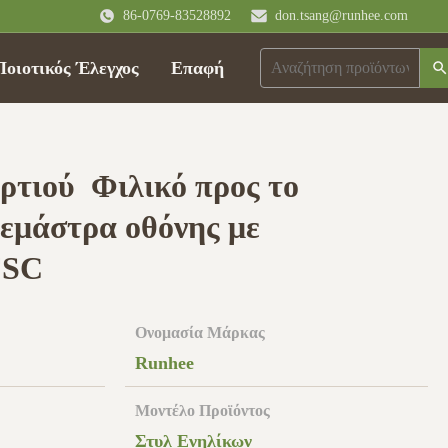
86-0769-83528892
don.tsang@runhee.com
Ποιοτικός Έλεγχος
Επαφή
τιού ️ Φιλικό προς το
εμάστρα οθόνης με
FSC
Ονομασία Μάρκας
Runhee
Μοντέλο Προϊόντος
Στυλ Ενηλίκων