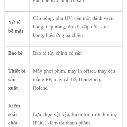
Pantone nào cũng có sẵn
Cán bóng, phủ UV, cán mờ, đánh vecni
Xử lý
bóng, dập nóng, đổ xô, dập nổi, sơn
bề mặt
bóng, hiệu ứng ba chiều
Bao bì
Bao bì tùy chỉnh có sẵn
Thiết bị
Máy phơi phim, máy in offset, máy cán
sản
màng PP, máy cắt bế, Heidelberg,
xuất
Roland
Kiểm
soát
Lựa chọn vật liệu, kiểm tra trước khi in,
chất
IPQC, kiểm tra thành phẩm