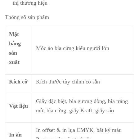
thị thương hiệu
Thông số sản phẩm
Mặt
hàng
Móc áo bìa cứng kiểu người lớn
sản
xuất
Kích cỡ
Kích thước tùy chỉnh có sẵn
Giấy đặc biệt, bìa gương đồng, bìa tráng
Vật liệu
mờ, bìa cứng, giấy Kraft, giấy sáo
In offset & in lụa CMYK, bất kỳ màu
In ấn