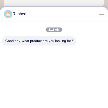
Gửi
Runhee
2:11 AM
Good day, what product are you looking for?
Công ty TNHH sản phẩm giấy Đông Quan Runhee
Liên hệ với chúng tôi
Địa chỉ: Khối 3, Số 118, Đường phía Tây Đông Hưng, Thị trấn
Đông Keng, Thành phố Đông Quản
don.tsang@runhee.com
điện thoại: 86-0769-83528892