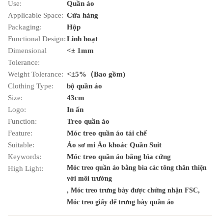
Use:
Quần áo
Applicable Space:
Cửa hàng
Packaging:
Hộp
Functional Design:
Linh hoạt
Dimensional
<± 1mm
Tolerance:
Weight Tolerance:
<±5%（Bao gồm)
Clothing Type:
bộ quần áo
Size:
43cm
Logo:
In ấn
Function:
Treo quần áo
Feature:
Móc treo quần áo tái chế
Suitable:
Áo sơ mi Áo khoác Quần Suit
Keywords:
Móc treo quần áo bằng bìa cứng
Móc treo quần áo bằng bìa các tông thân thiện
High Light:
với môi trường
,
,
Móc treo trưng bày được chứng nhận FSC
Móc treo giấy để trưng bày quần áo