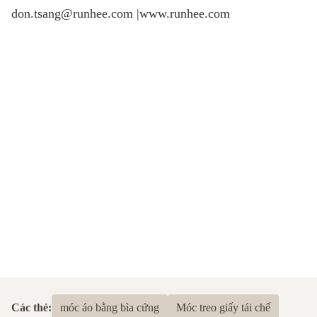
don.tsang@runhee.com |
www.runhee.com
Các thẻ:
móc áo bằng bìa cứng
Móc treo giấy tái chế