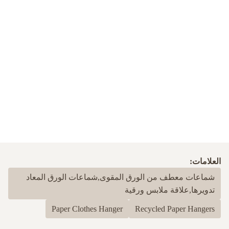
العلامات:
شماعات معطف من الورق المقوى,شماعات الورق المعاد
تدويرها,علاقة ملابس ورقية
Paper Clothes Hanger
Recycled Paper Hangers