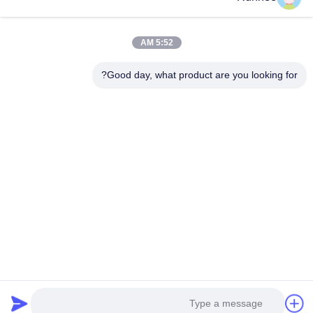
5:52 AM
Good day, what product are you looking for?
شركة دونغقوان رونهي للمنتجات الورقية المحدودة
اتصل بنا
عنوان: المبنى 3، رقم 118، طريق دونغشينغ الغربي، بلدة دونغكنغ،
مدينة دونغغوان
don.tsang@runhee.com
تيل: 86-0769-83528892
Copyright © 2025-2026 Dongguan Runhee paper products Co.,Ltd. All Rights
Reserved.