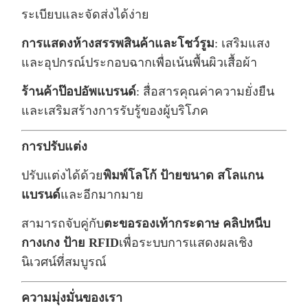
ระเบียบและจัดส่งได้ง่าย
การแสดงห้างสรรพสินค้าและโชว์รูม
: เสริมแสง
และอุปกรณ์ประกอบฉากเพื่อเน้นพื้นผิวเสื้อผ้า
ร้านค้าป๊อปอัพแบรนด์
: สื่อสารคุณค่าความยั่งยืน
และเสริมสร้างการรับรู้ของผู้บริโภค
การปรับแต่ง
ปรับแต่งได้ด้วย
พิมพ์โลโก้ ป้ายขนาด สโลแกน
แบรนด์
และอีกมากมาย
สามารถจับคู่กับ
ตะขอรองเท้ากระดาษ คลิปหนีบ
กางเกง ป้าย RFID
เพื่อระบบการแสดงผลเชิง
นิเวศน์ที่สมบูรณ์
ความมุ่งมั่นของเรา