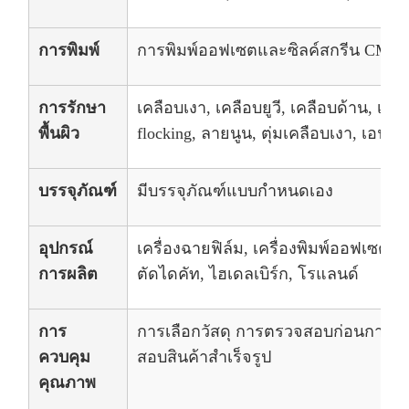
การพิมพ์
การพิมพ์ออฟเซตและซิลค์สกรีน CMYK มี
การรักษา
เคลือบเงา, เคลือบยูวี, เคลือบด้าน, เคลื
พื้นผิว
flocking, ลายนูน, ตุ่มเคลือบเงา, เอฟ
บรรจุภัณฑ์
มีบรรจุภัณฑ์แบบกำหนดเอง
อุปกรณ์
เครื่องฉายฟิล์ม, เครื่องพิมพ์ออฟเซต, เค
การผลิต
ตัดไดคัท, ไฮเดลเบิร์ก, โรแลนด์
การ
การเลือกวัสดุ การตรวจสอบก่อนการพิ
ควบคุม
สอบสินค้าสำเร็จรูป
คุณภาพ