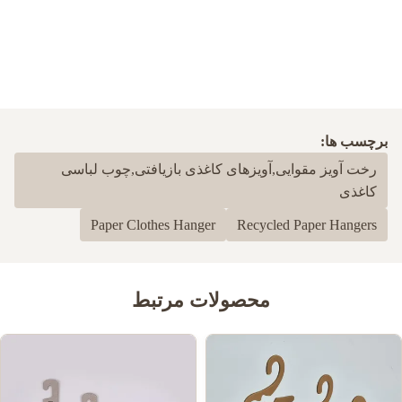
برچسب ها:
رخت آویز مقوایی,آویزهای کاغذی بازیافتی,چوب لباسی
کاغذی
Paper Clothes Hanger
Recycled Paper Hangers
محصولات مرتبط