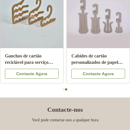
Cabide de roupa de cartão
Cabides de roupa interior
biodegradável Ecológico
em cartão com certificação
Cabides de cartão para
ISO9001 FSC SGS, com
Contacte Agora
Contacte Agora
adultos
papel 100% reciclado para
exposição no retalho
Contacte-nos
Você pode contactar-nos a qualquer hora