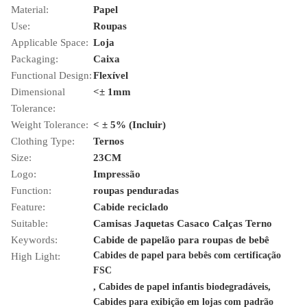
Material:
Papel
Use:
Roupas
Applicable Space:
Loja
Packaging:
Caixa
Functional Design:
Flexível
Dimensional
<± 1mm
Tolerance:
Weight Tolerance:
< ± 5% (Incluir)
Clothing Type:
Ternos
Size:
23CM
Logo:
Impressão
Function:
roupas penduradas
Feature:
Cabide reciclado
Suitable:
Camisas Jaquetas Casaco Calças Terno
Keywords:
Cabide de papelão para roupas de bebê
Cabides de papel para bebês com certificação
High Light:
FSC
,
,
Cabides de papel infantis biodegradáveis
Cabides para exibição em lojas com padrão