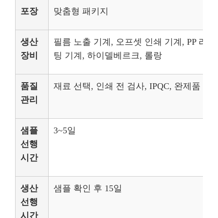
포장
맞춤형 패키지
생산
필름 노출 기계, 오프셋 인쇄 기계, PP 라
장비
팅 기계, 하이델베르크, 롤랑
품질
재료 선택, 인쇄 전 검사, IPQC, 완제품 검
관리
샘플
3~5일
선행
시간
생산
샘플 확인 후 15일
선행
시간