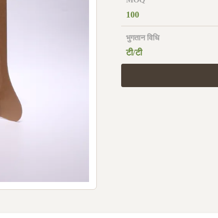
100
भुगतान विधि
टी/टी