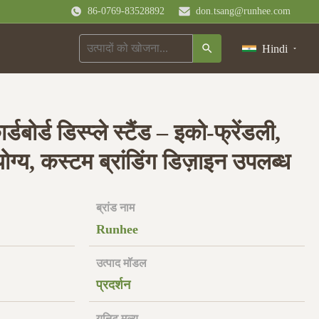
86-0769-83528892
don.tsang@runhee.com
Hindi
बोर्ड डिस्प्ले स्टैंड – इको-फ्रेंडली,
ग्य, कस्टम ब्रांडिंग डिज़ाइन उपलब्ध
ब्रांड नाम
Runhee
उत्पाद मॉडल
प्रदर्शन
यूनिट मूल्य