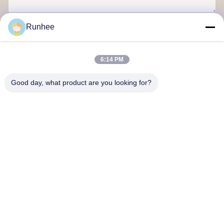
Runhee
Envoyez
6:14 PM
Good day, what product are you looking for?
Produits en papier Dongguan Runhee Co., Ltd
Contactez-nous
Adresse: Bloc 3, n°118, Route de l'Ouest de Dongxing, Ville de
Dongkeng, Ville de Dongguan
don.tsang@runhee.com
Télégramme: 86-0769-83528892