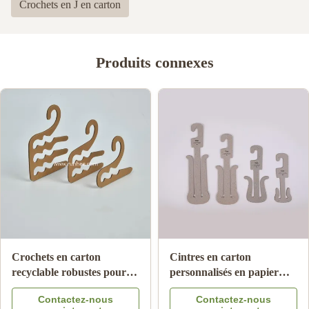
Crochets en J en carton
Produits connexes
Crochets en carton
Cintres en carton
recyclable robustes pour
personnalisés en papier
chaussettes en papier,
recyclé, largeur 10 cm,
Contactez-nous
Contactez-nous
épaisseur 2,0 mm ~ 3,5 mm
pour pantoufles et