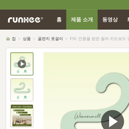
홈
제품 소개
동영상
집
>
상품
>
골판지 옷걸이
>
FSC 인증을 받은 컬러 카드보드