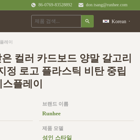
86-0769-83528892
don.tsang@runhee.com
Korean
스플레이
받은 컬러 카드보드 양말 갈고리
 지정 로고 플라스틱 비탄 중립
디스플레이
브랜드 이름
Runhee
제품 모델
성인 스타일