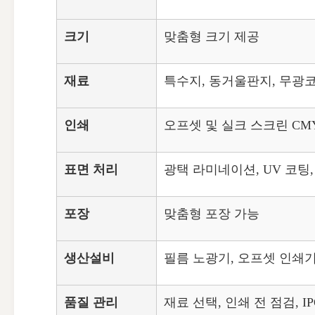
크기
맞춤형 크기 제공
재료
특수지, 동거울판지, 무광코
인쇄
오프셋 및 실크 스크린 CMYK
표면 처리
광택 라미네이션, UV 코팅
포장
맞춤형 포장 가능
생산설비
필름 노광기, 오프셋 인쇄기
품질 관리
재료 선택, 인쇄 전 점검, I