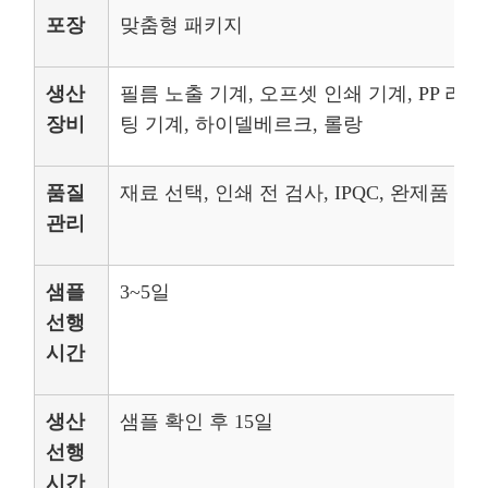
포장
맞춤형 패키지
생산
필름 노출 기계, 오프셋 인쇄 기계, PP 라
장비
팅 기계, 하이델베르크, 롤랑
품질
재료 선택, 인쇄 전 검사, IPQC, 완제품 검
관리
샘플
3~5일
선행
시간
생산
샘플 확인 후 15일
선행
시간