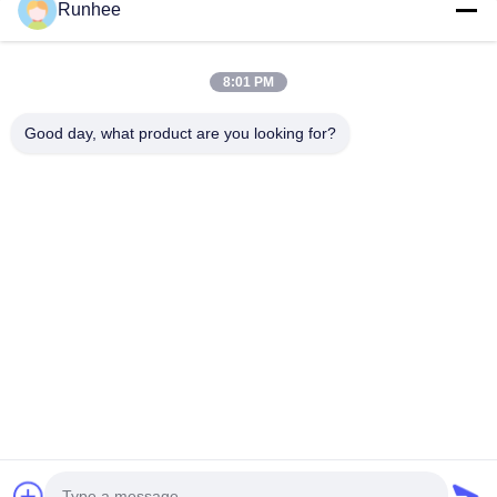
Runhee
送りなさい
8:01 PM
Good day, what product are you looking for?
東莞潤熙紙製品有限公司
送信
アドレス: 東莞市東坑鎮東興西路118号3号棟
don.tsang@runhee.com
テレ: 86-0769-83528892
Copyright © 2025-2026 Dongguan Runhee paper products Co.,Ltd. All Rights