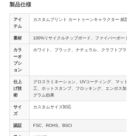
製品仕様
アイ
カスタムプリント カートゥーンキャラクター 紙製ボ
テム
素材
100%リサイクルチップボード、ファイバーボード、
カラ
ホワイト、ブラック、ナチュラル、クラフトブラウン
ーオ
プシ
ョン
仕上
グロスラミネーション、UVコーティング、マットラ
げ技
工、ホットスタンプ、フロッキング、エンボス加工、
術
グラム効果
サイ
カスタムサイズ対応
ズ
認証
FSC、ROHS、BSCI