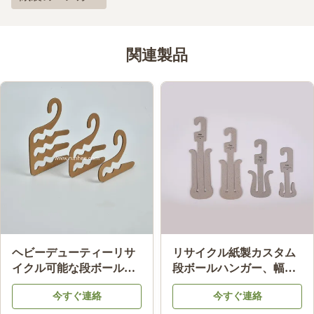
関連製品
生分解性段ボール製ハン
ISO9001 FSC SGS 認証済
ガー エコフレンドリー 段
み段ボール製下着ハンガ
ボールハンガー 大人用
ー、100%再生紙使用、小
今すぐ連絡
今すぐ連絡
売ディスプレイ用