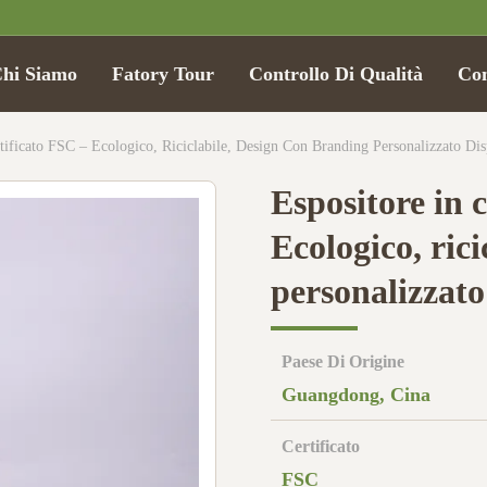
hi Siamo
Fatory Tour
Controllo Di Qualità
Con
tificato FSC – Ecologico, Riciclabile, Design Con Branding Personalizzato Dis
Espositore in 
Ecologico, ric
personalizzato
Paese Di Origine
Guangdong, Cina
Certificato
FSC