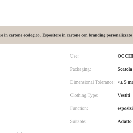
,
re in cartone ecologico
Espositore in cartone con branding personalizzato
Use:
OCCHI
Packaging:
Scatola
Dimensional Tolerance:
<± 5 m
Clothing Type:
Vestiti
Function:
esposiz
Suitable:
Adatto 