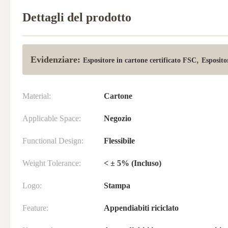
Dettagli del prodotto
Evidenziare:
,
Espositore in cartone certificato FSC
Esposito
Material:
Cartone
Applicable Space:
Negozio
Functional Design:
Flessibile
Weight Tolerance:
< ± 5% (Incluso)
Logo:
Stampa
Feature:
Appendiabiti riciclato