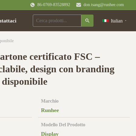
86-0769-83528892
don.tsang@runhee.com
tattaci
Italian
ponibile
cartone certificato FSC –
iclabile, design con branding
 disponibile
Marchio
Runhee
Modello Del Prodotto
Display