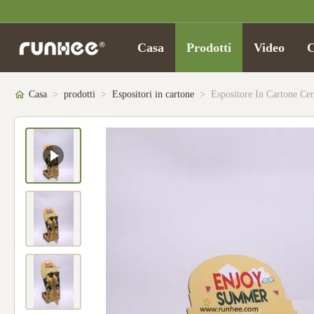
Casa
Prodotti
Video
C
Casa
>
prodotti
>
Espositori in cartone
>
Espositore In Cartone Cer