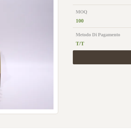
MOQ
100
Metodo Di Pagamento
T/T