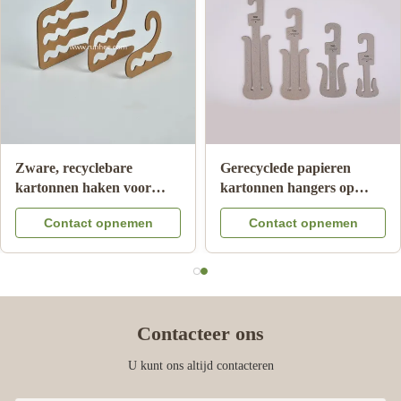
Zware, recyclebare
Gerecyclede papieren
kartonnen haken voor
kartonnen hangers op
sokken, 2,0 mm ~ 3,5 mm
maat, 10 cm breed voor
Contact opnemen
Contact opnemen
dik
slippers en schoenen
Contacteer ons
U kunt ons altijd contacteren