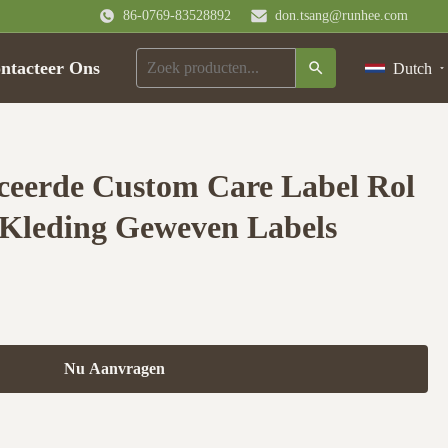
86-0769-83528892
don.tsang@runhee.com
ntacteer Ons
Dutch
ceerde Custom Care Label Rol
 Kleding Geweven Labels
Nu Aanvragen