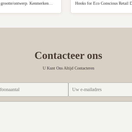
n grootte/ontwerp. Kenmerken
Hooks for Eco Conscious Retail D
tructie, diverse
Product Specifications Material 
handelingen en ondersteunt kleine
Chipboard, fiberboard, cardboard
ingen. ISO9001/FSC/SGS
material Color White, black, natur
d met concurrerende prijzen.
brown etc any colors size Technol
Contacteer ons
U Kunt Ons Altijd Contacteren