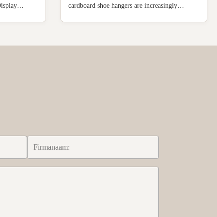
isplay
cardboard shoe hangers are increasingly
100% recycled
popular in retail stores, hospitals, and shoe
, FSC paper
manufacturers for storage, display, and
e, kraft
transportation purposes. Key Features Made
ogy Glossy ...
from 100% recycled paper materials with ...