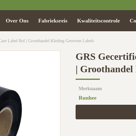
Over Ons
Fabrieksreis
Kwaliteitscontrole
Co
Care Label Rol | Groothandel Kleding Geweven Labels
GRS Gecertifi
| Groothandel
Merknaam
Runhee