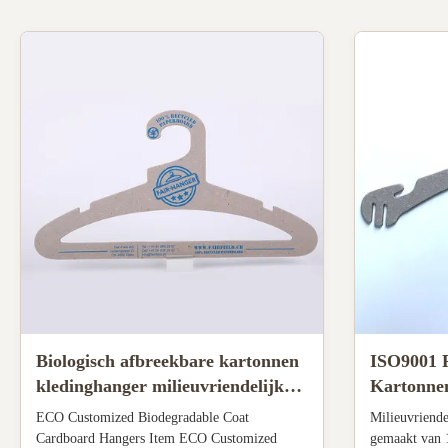
Biologisch afbreekbare kartonnen
ISO9001 F
kledinghanger milieuvriendelijke
Kartonne
kartonnen hangers voor
100% Gere
ECO Customized Biodegradable Coat
Milieuvriende
volwassenen
Winkelpre
Cardboard Hangers Item ECO Customized
gemaakt van 