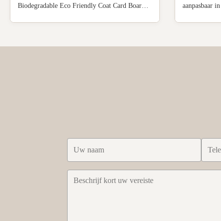
Biodegradable Eco Friendly Coat Card Board
aanpasbaar i
Hangers Material 100% recycled Chipboard,
duurzame cons
fiberboard, cardboard, FSC paper material
oppervlaktebe
Color White, black, nature, kraft brown etc.
proefbestell
(custom colors available) Technology Glossy
gecertificeer
lamination, ...