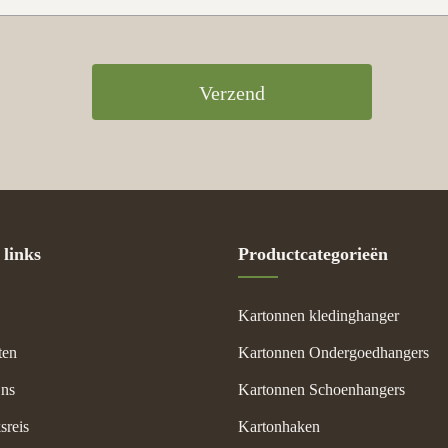
Verzend
 links
Productcategorieën
Kartonnen kledinghanger
ten
Kartonnen Ondergoedhangers
ns
Kartonnen Schoenhangers
sreis
Kartonhaken