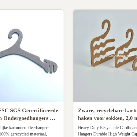
SC SGS Gecertificeerde
Zware, recyclebare kart
n Ondergoedhangers met
haken voor sokken, 2,0 
cycled Papier voor
mm dik
lijke kartonnen kleerhangers
Heavy Duty Recyclable Cardboar
sentatie
100% gerecycled materiaal,
Hangers Durable High Weight Cap