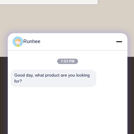
Runhee
7:03 PM
Good day, what product are you looking 
Contacteer ons
for?
Blok 3, nr. 118, Dongxing Westweg,
Dongkeng Stad, Dongguan Stad
don.tsang@runhee.com
86-0769-83528892