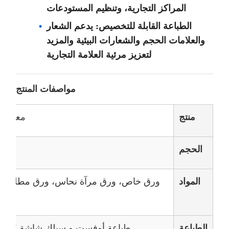
المراكز التجارية، وتنظيم المستودعات
الطباعة القابلة للتخصيص: يدعم الشعار
والعلامات الحجم والشعارات البيئية والمزيد
لتعزيز مرئية العلامة التجارية
مواصفات المنتج
منتج
معلق كر
الحجم
المواد
ورق خاص، ورق مرآة نحاس، ورق مطلي ما
الطباعة
طباعة أوفست و سيلك شاشة CMYK ، أي لون بانتون متاح