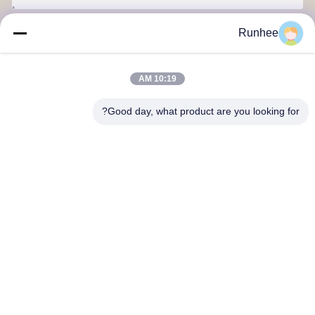
ارسل
Runhee
10:19 AM
Good day, what product are you looking for?
شركة دونغقوان رونهي للمنتجات الورقية المحدودة
اتصل بنا
عنوان: المبنى 3، رقم 118، طريق دونغشينغ الغربي، بلدة دونغكنغ،
مدينة دونغغوان
don.tsang@runhee.com
تيل: 86-0769-83528892