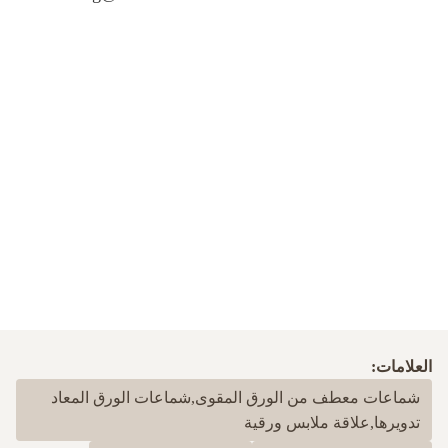
العلامات:
شماعات معطف من الورق المقوى,شماعات الورق المعاد
تدويرها,علاقة ملابس ورقية