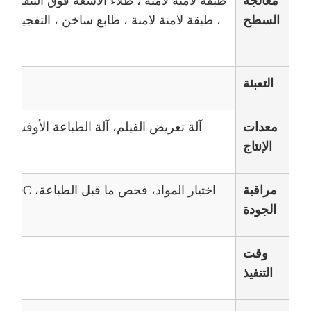
معالجة
طبقة لامنة لامنة ، طلاء الأشعة فوق البنفسجي
السطح
، طبقة لامنة لامنة ، طابع ساخن ، التفجير ، 
التعبئة
معدات
الإنتاج
ال
مراقبة
اختيار المواد، فحص ما قبل الطباعة، IPQC، فحص المنتجات النهائية
الجودة
وقت
التنفيذ