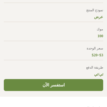
نموذج المنتج
عرض
موك
100
سعر الوحدة
$3~$20
طريقة الدفع
تي/تي
استفسر الآن