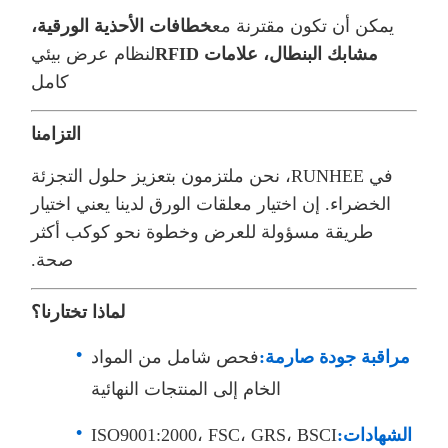
يمكن أن تكون مقترنة مع
خطافات الأحذية الورقية،
مشابك البنطال، علامات RFID
لنظام عرض بيئي
كامل
التزامنا
في RUNHEE، نحن ملتزمون بتعزيز حلول التجزئة
الخضراء. إن اختيار معلقات الورق لدينا يعني اختيار
طريقة مسؤولة للعرض وخطوة نحو كوكب أكثر
صحة.
لماذا تختارنا؟
مراقبة جودة صارمة:
فحص شامل من المواد
الخام إلى المنتجات النهائية
الشهادات:
ISO9001:2000، FSC، GRS، BSCI