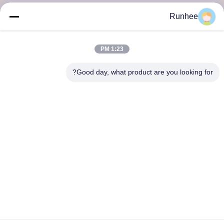
ارسل
Runhee
1:23 PM
Good day, what product are you looking for?
شركة دونغقوان رونهي للمنتجات الورقية المحدودة
اتصل بنا
عنوان: المبنى 3، رقم 118، طريق دونغشينغ الغربي، بلدة دونغكنغ،
مدينة دونغغوان
don.tsang@runhee.com
تيل: 86-0769-83528892