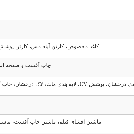
کاغذ مخصوص، کارتن آینه مس، کارتن پوشش د
چاپ آفست و صفحه ابریشم CMYK، هر رنگ Pantone د
 UV، لایه بندی مات، لاک درخشان، چاپ گرم، فلاک کردن، گچکاری، لاک بلر، اثر هولوگرام
ماشین افشای فیلم، ماشین چاپ آفست، ماشین ل