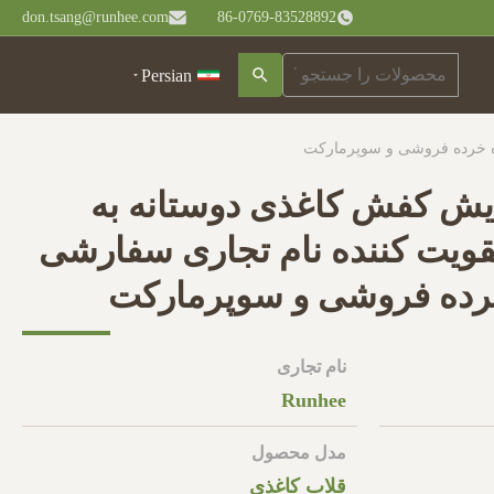
don.tsang@runhee.com
86-0769-83528892
Persian
ده خرده فروشی و سوپرمارکت
یش کفش کاغذی دوستانه به
ویت کننده نام تجاری سفارشی
خرده فروشی و سوپرمارکت
نام تجاری
Runhee
مدل محصول
قلاب کاغذی