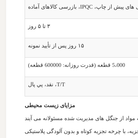
اپ، IPQC، بازرسی کالاهای آماده
۳ تا ۵ روز
۱۵ روز پس از تأیید نمونه
5،000 قطعه (قدرت روزانه: 600000 قطعه)
T/T، نقد، پي پال
مزایای زیست محیطی
که مواد از جنگل های مدیریت شده مسئولانه می آیند