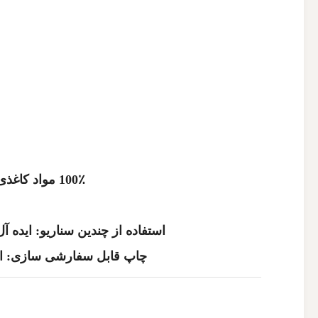
100٪ مواد کاغذی سازگار با محیط زیست: ساخته شده از پالپ بازیافت شده گواهی FSC، کاملا قابل بازیافت و زیست تجزیه
استفاده از چندین سناریو: ایده 
چاپ قابل سفارشی سازی: از 