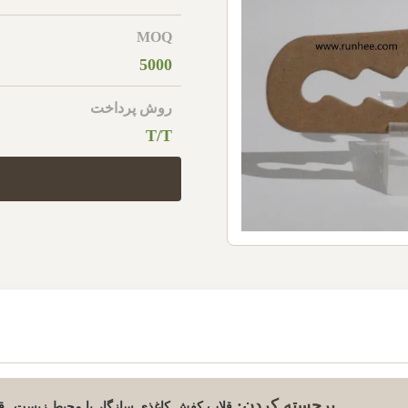
MOQ
5000
روش پرداخت
T/T
برجسته کردن:
,
قلاب کفش کاغذی سازگار با محیط زیست
ق