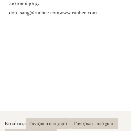
πιστοποίησης.
don.tsang@runhee.com
www.runhee.com
Ετικέττες:
Γαντζάκια από χαρτί
Γαντζάκια J από χαρτί