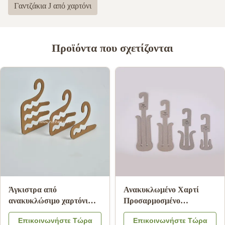
Γαντζάκια J από χαρτόνι
Προϊόντα που σχετίζονται
Βιοδιασπώμενη
Κρεμάστρες εσωρούχων
κρεμάστρα ρούχων από
από χαρτόνι με
χαρτόνι, φιλική προς το
πιστοποίηση ISO9001 FSC
Επικοινωνήστε Τώρα
Επικοινωνήστε Τώρα
περιβάλλον, κρεμάστρες
SGS, με 100%