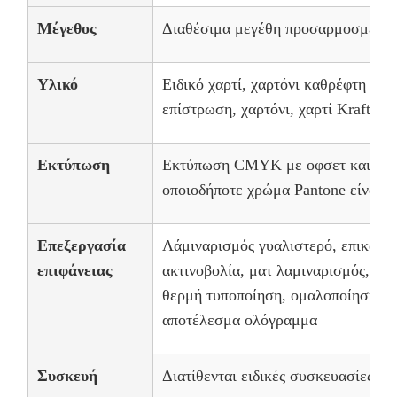
Μέγεθος
Διαθέσιμα μεγέθη προσαρμοσμένα
Υλικό
Ειδικό χαρτί, χαρτόνι καθρέφτη χαλ
επίστρωση, χαρτόνι, χαρτί Kraft, χα
Εκτύπωση
Εκτύπωση CMYK με οφσετ και μετα
οποιοδήποτε χρώμα Pantone είναι δ
Επεξεργασία
Λάμιναρισμός γυαλιστερό, επικάλυ
επιφάνειας
ακτινοβολία, ματ λαμιναρισμός, γυ
θερμή τυποποίηση, ομαλοποίηση, α
αποτέλεσμα ολόγραμμα
Συσκευή
Διατίθενται ειδικές συσκευασίες