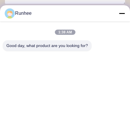
Στείλετε
Runhee
1:38 AM
Good day, what product are you looking for?
Η Dongguan Runhee Paper Products Co., Ltd.
Μας ελάτε σε επαφή με
Διεύθυνση: Μπλοκ 3, Νο.118, Dongxing West Road, Dongkeng
Town, Dongguan City
don.tsang@runhee.com
τηλ: 86-0769-83528892