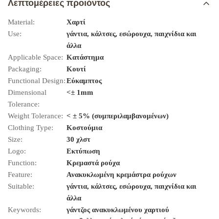
Λεπτομέρειες προιόντος
Material:
Χαρτί
Use:
γάντια, κάλτσες, εσώρουχα, παιχνίδια και
άλλα
Applicable Space:
Κατάστημα
Packaging:
Κουτί
Functional Design:
Εύκαμπτος
Dimensional
<± 1mm
Tolerance:
Weight Tolerance:
< ± 5% (συμπεριλαμβανομένων)
Clothing Type:
Κοστούμια
Size:
30 χλστ
Logo:
Εκτύπωση
Function:
Κρεμαστά ρούχα
Feature:
Ανακυκλωμένη κρεμάστρα ρούχων
Suitable:
γάντια, κάλτσες, εσώρουχα, παιχνίδια και
άλλα
Keywords:
γάντζος ανακυκλωμένου χαρτιού