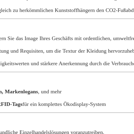
rgleich zu herkömmlichen Kunststoffhängern den CO2-Fußabd
ern Sie das Image Ihres Geschäfts mit ordentlichen, umweltf
tung und Requisiten, um die Textur der Kleidung hervorzuhe
tigkeitswerten und stärkere Anerkennung durch die Verbrauch
n, Markenlogans
, und mehr
RFID-Tags
für ein komplettes Ökodisplay-System
ndliche Einzelhandelslösungen voranzutreiben.