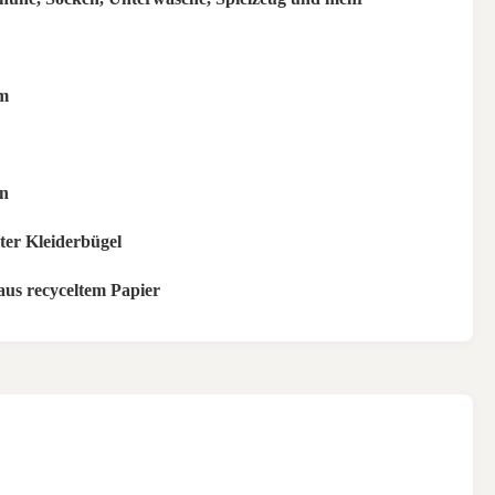
m
n
ter Kleiderbügel
us recyceltem Papier