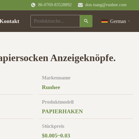
86-0769-83528892
don.tsang@runhee.com
Kontakt
German
apiersocken Anzeigeknöpfe.
Markenname
Runhee
Produktmodell
PAPIERHAKEN
Stückpreis
$0.005~0.03