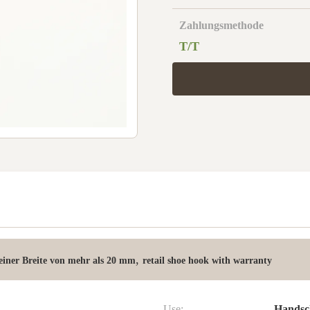
Zahlungsmethode
T/T
,
einer Breite von mehr als 20 mm
retail shoe hook with warranty
Use:
Handsc