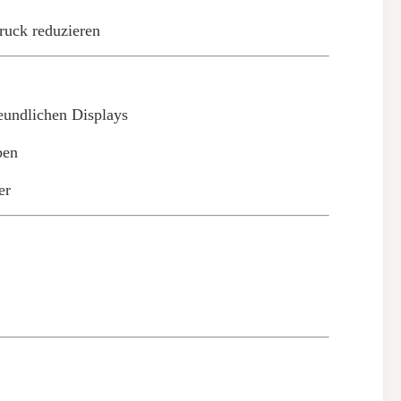
ruck reduzieren
reundlichen Displays
ben
er