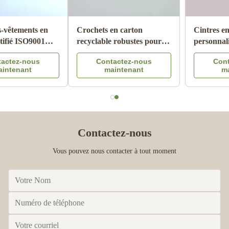
Cintre en carton
Porte-sous-vêtements en
biodégradable Écologique
carton certifié ISO9001
Cintres en carton pour
FSC SGS avec papier
Contactez-nous
Contactez-nous
adultes
100% recyclé pour
maintenant
maintenant
présentoir de vente au
détail
Contactez-nous
Vous pouvez nous contacter à tout moment