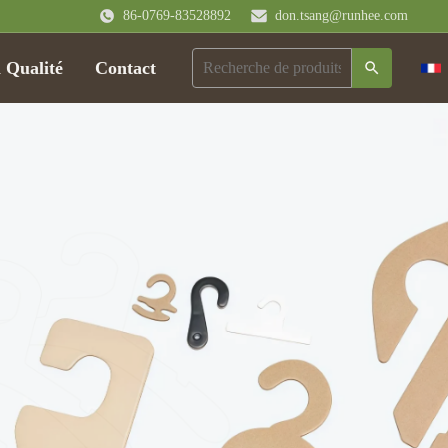
86-0769-83528892
don.tsang@runhee.com
 Qualité
Contact