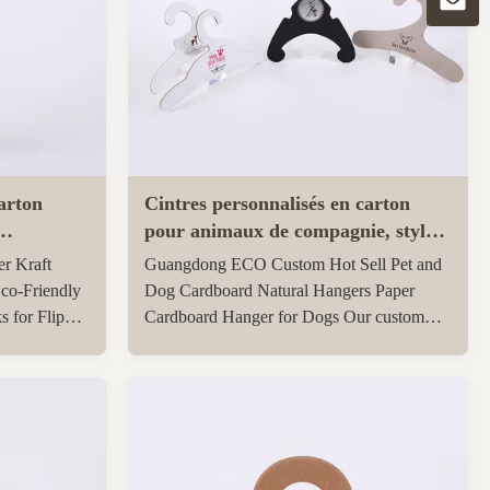
arton
Cintres personnalisés en carton
pour animaux de compagnie, style
t sandales
réglable, pour chien, certifiés
r Kraft
Guangdong ECO Custom Hot Sell Pet and
ROSH
co-Friendly
Dog Cardboard Natural Hangers Paper
 for Flip
Cardboard Hanger for Dogs Our custom
ations Items
printed or embossed cardboard hangers can
o cardboard
feature your logo or artwork on one or both
Material 100%
sides. These environmentally friendly paper
, cardboard,
hangers offer a distinctive alternative to
traditional ...