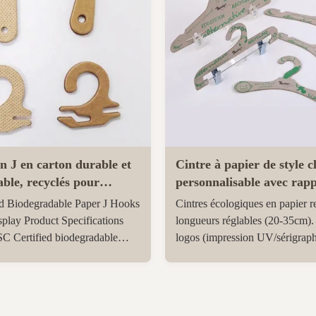
n J en carton durable et
Cintre à papier de style c
ble, recyclés pour
personnalisable avec ra
n de chaussettes,
pour l'affichage de vêtem
d Biodegradable Paper J Hooks
Cintres écologiques en papier r
t gants
respectueux de l'environ
splay Product Specifications
longueurs réglables (20-35cm).
C Certified biodegradable
logos (impression UV/sérigraph
disposable paper cardboard J
finitions personnalisables. Cert
al 100% recycled chipboard,
sans métaux lourds. Idéaux pou
cardboard, FSC paper material
présentations de vêtements du
black, natural, kraft brown, or
1000 pièces.