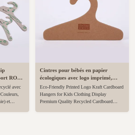
lip
Cintres pour bébés en papier
pport ROSH
écologiques avec logo imprimé,
ents
cintres en carton kraft pour
ecyclé avec
Eco-Friendly Printed Logo Kraft Cardboard
nement
vêtements d'enfants
 Couleurs,
Hangers for Kids Clothing Display
ie) et
Premium Quality Recycled Cardboard
ifiés FSC,
Hangers Our factory specializes in
r les
producing 100% recycled high-density DDS
rables. MOQ
cardboard hangers that are as durable as
MDF. We offer custom solutions for various