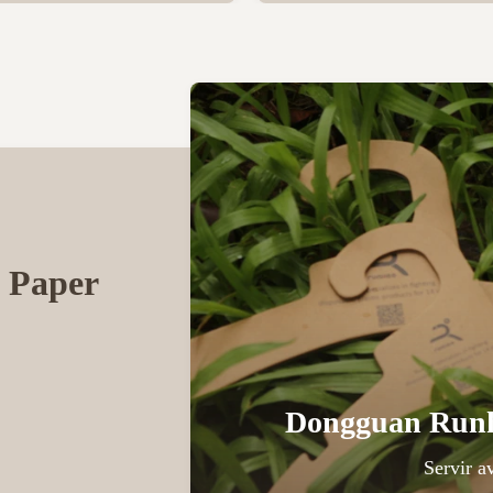
 Paper
Dongguan Runhe
Servir a