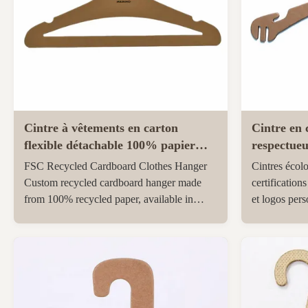
Cintre à vêtements en carton
Cintre en 
flexible détachable 100% papier
respectueu
recyclé
avec taill
FSC Recycled Cardboard Clothes Hanger
Cintres écol
magasins 
Custom recycled cardboard hanger made
certificatio
from 100% recycled paper, available in
et logos per
customized sizes and colors. Product
peu encombra
Specifications Product Type Recycled
magasins de
cardboard hanger Material 100% recycled
livraison rap
paper Color Customized Garment Types
des solutions
Multi-clothes hanger, baby hanger, ...