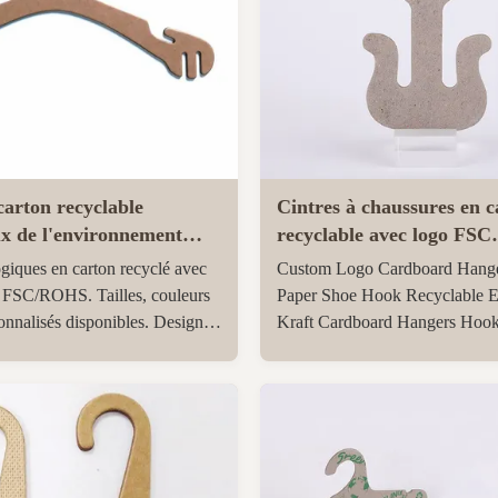
carton recyclable
Cintres à chaussures en c
x de l'environnement
recyclable avec logo FSC
e personnalisable pour les
personnalisé pour tongs e
ogiques en carton recyclé avec
Custom Logo Cardboard Hange
de vêtements
ns FSC/ROHS. Tailles, couleurs
Paper Shoe Hook Recyclable E
sonnalisés disponibles. Design
Kraft Cardboard Hangers Hooks
nt et durable pour les
Flops Sandals Product Specific
 vêtements. MOQ 1000 pièces,
3mm FSC material Custom log
ide en 10-15 jours. Idéal pour
hanger kraft paper shoe hook 
 de vente au détail durables.
recycled Chipboard, fiberboard
FSC paper material ...