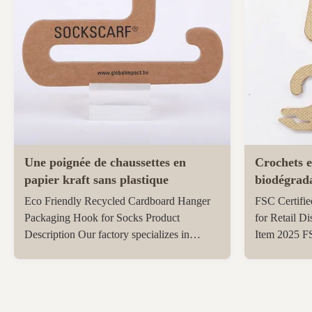
Une poignée de chaussettes en
Crochets e
papier kraft sans plastique
biodégrada
l'expositio
Eco Friendly Recycled Cardboard Hanger
FSC Certifie
chapeaux e
Packaging Hook for Socks Product
for Retail Di
Description Our factory specializes in
Item 2025 FS
manufacturing 100% recycled high-density
sustainable 
DDS cardboard products that are as durable
hooks Materi
as MDF. We produce various shaped paper
fiberboard, 
hangers including: Children and adult
Color White, 