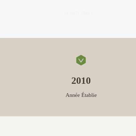
2010
Année Établie